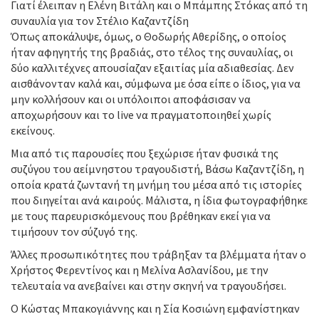
Γιατί έλειπαν η Ελένη Βιτάλη και ο Μπάμπης Στόκας από τη
συναυλία για τον Στέλιο Καζαντζίδη
Όπως αποκάλυψε, όμως, ο Θοδωρής Αθερίδης, ο οποίος
ήταν αφηγητής της βραδιάς, στο τέλος της συναυλίας, οι
δύο καλλιτέχνες απουσίαζαν εξαιτίας μία αδιαθεσίας. Δεν
αισθάνονταν καλά και, σύμφωνα με όσα είπε ο ίδιος, για να
μην κολλήσουν και οι υπόλοιποι αποφάσισαν να
αποχωρήσουν και το live να πραγματοποιηθεί χωρίς
εκείνους.
Μια από τις παρουσίες που ξεχώρισε ήταν φυσικά της
συζύγου του αείμνηστου τραγουδιστή, Βάσω Καζαντζίδη, η
οποία κρατά ζωντανή τη μνήμη του μέσα από τις ιστορίες
που διηγείται ανά καιρούς. Μάλιστα, η ίδια φωτογραφήθηκε
με τους παρευρισκόμενους που βρέθηκαν εκεί για να
τιμήσουν τον σύζυγό της.
Άλλες προσωπικότητες που τράβηξαν τα βλέμματα ήταν ο
Χρήστος Φερεντίνος και η Μελίνα Ασλανίδου, με την
τελευταία να ανεβαίνει και στην σκηνή να τραγουδήσει.
O Κώστας Μπακογιάννης και η Σία Κοσιώνη εμφανίστηκαν