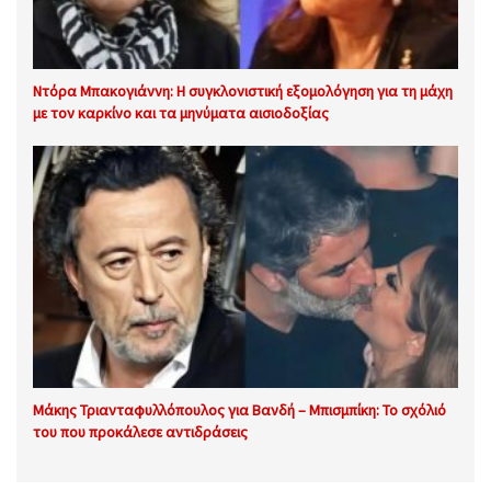
Ντόρα Μπακογιάννη: Η συγκλονιστική εξομολόγηση για τη μάχη
με τον καρκίνο και τα μηνύματα αισιοδοξίας
Μάκης Τριανταφυλλόπουλος για Βανδή – Μπισμπίκη: Το σχόλιό
του που προκάλεσε αντιδράσεις