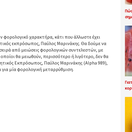
Πώς
σημ
υν φορολογικό χαρακτήρα, κάτι που άλλωστε έχει
νητικός εκπρόσωπος, Παύλος Μαρινάκης. Θα δούμε να
σειρά από μειώσεις φορολογικών συντελεστών, με
οποίοι θα μειωθούν, περισσότερο ή λιγότερο, δεν θα
ητικός Εκπρόσωπος, Παύλος Μαρινάκης (Alpha 989),
ι για μία φορολογική μεταρρύθμιση.
Για
κορ