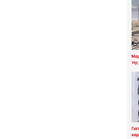
Μαρ
της
Για
καμ