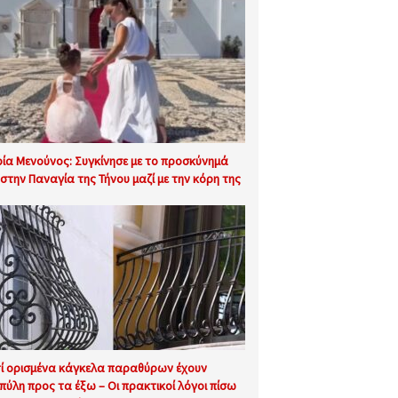
ία Μενούνος: Συγκίνησε με το προσκύνημά
 στην Παναγία της Τήνου μαζί με την κόρη της
τί ορισμένα κάγκελα παραθύρων έχουν
πύλη προς τα έξω – Οι πρακτικοί λόγοι πίσω