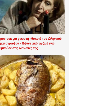
γμός-σοκ για γνωστή ηθοποιό του ελληνικού
ηματογράφου – Έφυγε από τη ζωή ενώ
υμπούσε στις διακοπές της