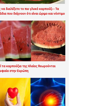
 να διαλέξετε το πιο γλυκό καρπούζι – Τα
άδια που δείχνουν ότι είναι ώριμο και νόστιμο
τί τα καρπούζια της Ηλείας θεωρούνται
υφαία στην Ευρώπη