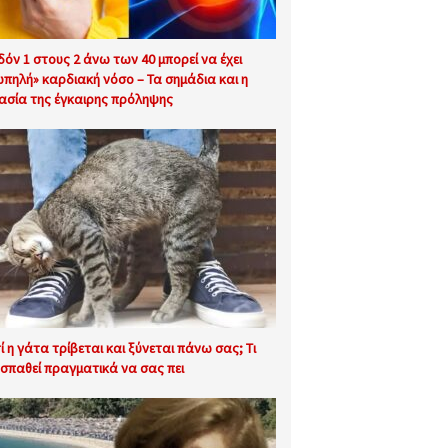
δόν 1 στους 2 άνω των 40 μπορεί να έχει
ωπηλή» καρδιακή νόσο – Τα σημάδια και η
ασία της έγκαιρης πρόληψης
τί η γάτα τρίβεται και ξύνεται πάνω σας; Τι
σπαθεί πραγματικά να σας πει