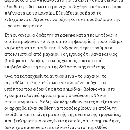
αεροβόλο όπλο –πιθανότατα για να ακινητοποιηθεί και να
εξουδετερωθεί– και στη συνέχεια δέχθηκε τα θανατηφόρα
πλήγματα με το μαχαίρι. Εξετάζεται σοβαρά το
ενδεχόμενο ο 26χρονος να δέχθηκε τον πυροβολισμό την
ώρα που κοιμόταν.
Στη συνέχεια, ο δράστης στράφηκε κατά της μητέρας, η
οποία προφανώς ξύπνησε από τη φασαρία ή προσπάθησε
να βοηθήσει το παιδί της. Η 54χρονη φέρει τραύματα
αποκλειστικά από μαχαίρι. Το γεγονός ότι μάνα και γιος
βρέθηκαν σε διαφορετικούς χώρους του σπιτιού
επιβεβαιώνει τη σειρά της δολοφονικής επίθεσης.
Όλα τα κατασχεθέντα αντικείμενα –το μαχαίρι, το
αεροβόλο όπλο, καθώς και ένα πλυμένο ρούχο του
υπόπτου που φέρει ύποπτα σημάδια– βρίσκονται στα
εγκληματολογικά εργαστήρια για ανάλυση DNA και
αποτυπωμάτων. Μόλις ολοκληρωθούν αυτές οι εξετάσεις,
οι αρχές θα είναι σε θέση να προσδιορίσουν με απόλυτη
ακρίβεια και το κίνητρο αυτής της ανείπωτης τραγωδίας,
που ξεκλήρισε μια οικογένεια η οποία, όπως σημειώθηκε,
δεν είχε απασχολήσει ποτέ κανέναν στο παρελθόν.