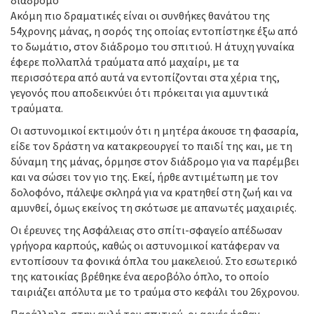
διάδρομο
Ακόμη πιο δραματικές είναι οι συνθήκες θανάτου της
54χρονης μάνας, η σορός της οποίας εντοπίστηκε έξω από
το δωμάτιο, στον διάδρομο του σπιτιού. Η άτυχη γυναίκα
έφερε πολλαπλά τραύματα από μαχαίρι, με τα
περισσότερα από αυτά να εντοπίζονται στα χέρια της,
γεγονός που αποδεικνύει ότι πρόκειται για αμυντικά
τραύματα.
Οι αστυνομικοί εκτιμούν ότι η μητέρα άκουσε τη φασαρία,
είδε τον δράστη να κατακρεουργεί το παιδί της και, με τη
δύναμη της μάνας, όρμησε στον διάδρομο για να παρέμβει
και να σώσει τον γιο της. Εκεί, ήρθε αντιμέτωπη με τον
δολοφόνο, πάλεψε σκληρά για να κρατηθεί στη ζωή και να
αμυνθεί, όμως εκείνος τη σκότωσε με απανωτές μαχαιριές.
Οι έρευνες της Ασφάλειας στο σπίτι-σφαγείο απέδωσαν
γρήγορα καρπούς, καθώς οι αστυνομικοί κατάφεραν να
εντοπίσουν τα φονικά όπλα του μακελειού. Στο εσωτερικό
της κατοικίας βρέθηκε ένα αεροβόλο όπλο, το οποίο
ταιριάζει απόλυτα με το τραύμα στο κεφάλι του 26χρονου.