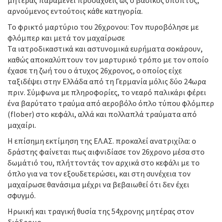
μητέρας παραμένει προσαχθείς ως ο βασικός ύποπτος,
αρνούμενος εντούτοις κάθε κατηγορία.
Το φρικτό μαρτύριο του 26χρονου: Τον πυροβόλησε με
φλόμπερ και μετά τον μαχαίρωσε
Τα ιατροδικαστικά και αστυνομικά ευρήματα σοκάρουν,
καθώς αποκαλύπτουν τον μαρτυρικό τρόπο με τον οποίο
έχασε τη ζωή του ο άτυχος 26χρονος, ο οποίος είχε
ταξιδέψει στην Ελλάδα από τη Γερμανία μόλις δύο 24ωρα
πριν. Σύμφωνα με πληροφορίες, το νεαρό παλικάρι φέρει
ένα βαρύτατο τραύμα από αεροβόλο όπλο τύπου φλόμπερ
(flober) στο κεφάλι, αλλά και πολλαπλά τραύματα από
μαχαίρι.
Η επίσημη εκτίμηση της ΕΛ.ΑΣ. προκαλεί ανατριχίλα: ο
δράστης φαίνεται πως αιφνιδίασε τον 26χρονο μέσα στο
δωμάτιό του, πλήττοντάς τον αρχικά στο κεφάλι με το
όπλο για να τον εξουδετερώσει, και στη συνέχεια τον
μαχαίρωσε θανάσιμα μέχρι να βεβαιωθεί ότι δεν έχει
σφυγμό.
Ηρωική και τραγική θυσία της 54χρονης μητέρας στον