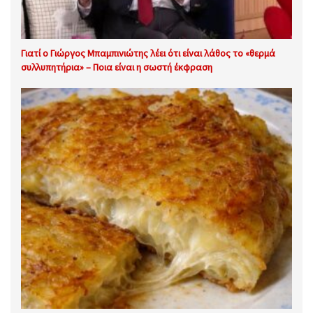
Γιατί ο Γιώργος Μπαμπινιώτης λέει ότι είναι λάθος το «θερμά
συλλυπητήρια» – Ποια είναι η σωστή έκφραση