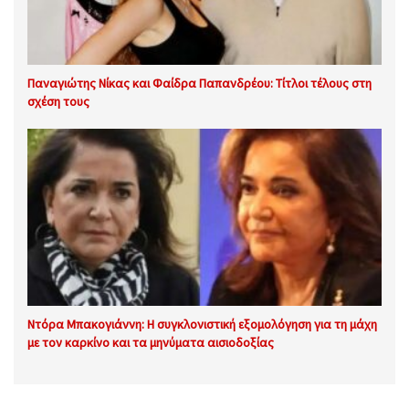
Παναγιώτης Νίκας και Φαίδρα Παπανδρέου: Τίτλοι τέλους στη
σχέση τους
Ντόρα Μπακογιάννη: Η συγκλονιστική εξομολόγηση για τη μάχη
με τον καρκίνο και τα μηνύματα αισιοδοξίας