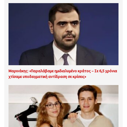
Μαρινάκης: «Παραλάβαμε ημιδιαλυμένο κράτος – Σε 6,5 χρόνια
χτίσαμε υποδειγματική αντίδραση σε κρίσεις»