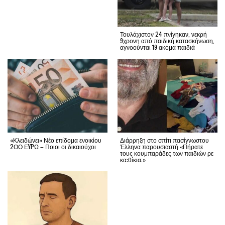
Τουλάχιστον 24 πνίγηκαν, νεκρή
9χρονη από παιδική κατασκήνωση,
αγνοούνται 19 ακόμα παιδιά
«Κλειδώνει» Νέο επίδομα ενοικίου
Διάρρηξη στο σπίτι πασίγνωστου
2ΟΟ ΕYPΩ – Ποιοι οι δικαιούχοι
Έλληνα παρουσιαστή «Πήρατε
τους κουμπαράδες των παιδιών ρε
κα:θίκıα;»