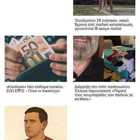
Τουλάχιστον 24 πνίγηκαν, νεκρή
9χρονη από παιδική κατασκήνωση,
αγνοούνται 19 ακόμα παιδιά
«Κλειδώνει» Νέο επίδομα ενοικίου
Διάρρηξη στο σπίτι πασίγνωστου
2ΟΟ ΕYPΩ – Ποιοι οι δικαιούχοι
Έλληνα παρουσιαστή «Πήρατε
τους κουμπαράδες των παιδιών ρε
κα:θίκıα;»