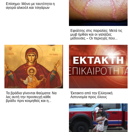
Επίσημο: Μόνο με ταυτότητα η
αγορά αλκοόλ και τσιγάρων
Εφιάλτης στις παραλίες: Μετά τις
μωβ ήρθαν και οι γαλάζιες
μέδουσες – Οι περιοχές που...
Τα βράδια γίνονται θαύματα: Να
Έκτακτο από την Ελληνική
λες αυτή την προσευχή κάθε
Αστυνομία προς όλους
βράδυ πριν κοιμηθείς και η...