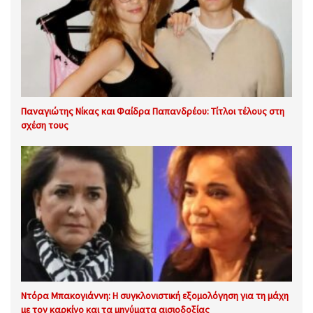
Παναγιώτης Νίκας και Φαίδρα Παπανδρέου: Τίτλοι τέλους στη
σχέση τους
Ντόρα Μπακογιάννη: Η συγκλονιστική εξομολόγηση για τη μάχη
με τον καρκίνο και τα μηνύματα αισιοδοξίας