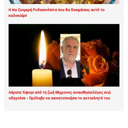
Η πιο ζουμερή Ροδακινόπιτα που θα δοκιμάσεις αυτό το
καλοκαίρι!
Λάρισα: Έφυγε από τη ζωή 68χρονος αναισθησιολόγος ενώ
οδηγούσε – Πρόλαβε να ακινητοποιήσει το αυτοκίνητό του