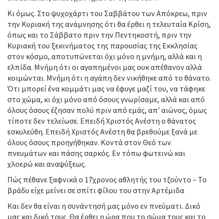
Κι όμως. Στο ψυχοχάρτι του Σαββάτου των Απόκρεω, πριν
την Κυριακή της ανάμνησης ότι θα έρθει η τελευταία Κρίση,
όπως και το Σάββατο πριν την Πεντηκοστή, πριν την
Κυριακή του ξεκινήματος της παρουσίας της Εκκλησίας
στον κόσμο, αποτυπώνεται όχι μόνο η μνήμη, αλλά και η
ελπίδα. Μνήμη ότι οι αγαπημένοι μας ουκ απέθανον αλλά
κοιμώνται. Μνήμη ότι η αγάπη δεν νικήθηκε από το θάνατο.
Ότι μπορεί ένα κομμάτι μας να έφυγε μαζί του, να τάφηκε
στο χώμα, κι όχι μόνο από όσους γνωρίσαμε, αλλά και από
όλους όσους έζησαν πολύ πριν από εμάς, απ’ αιώνος, όμως
τίποτε δεν τελείωσε. Επειδή Χριστός Ανέστη ο θάνατος
εσκυλεύθη. Επειδή Χριστός Ανέστη θα βρεθούμε ξανά με
όλους όσους προηγήθηκαν. Κοντά στον Θεό των
πνευμάτων και πάσης σαρκός. Εν τόπω φωτεινώ και
χλοερώ και αναψύξεως.
Πώς πέθανε ξαφνικά ο 17χρονος αθλητής του τζούντο – Το
βράδυ είχε μείνει σε σπίτι φίλου του στην Αρτέμιδα
Και δεν θα είναι η συνάντησή μας μόνο εν πνεύματι. Δικό
μας και δικό τους. Θα έρθει η ώρα που το σώμα τους και το