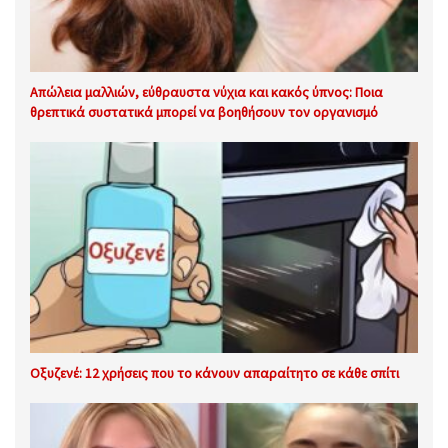
Απώλεια μαλλιών, εύθραυστα νύχια και κακός ύπνος: Ποια
θρεπτικά συστατικά μπορεί να βοηθήσουν τον οργανισμό
Οξυζενέ: 12 χρήσεις που το κάνουν απαραίτητο σε κάθε σπίτι