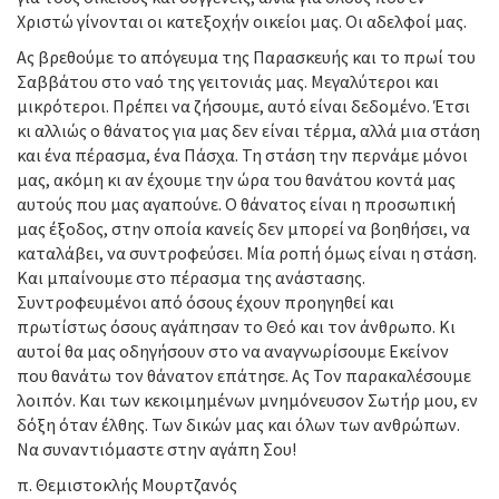
Χριστώ γίνονται οι κατεξοχήν οικείοι μας. Οι αδελφοί μας.
Ας βρεθούμε το απόγευμα της Παρασκευής και το πρωί του
Σαββάτου στο ναό της γειτονιάς μας. Μεγαλύτεροι και
μικρότεροι. Πρέπει να ζήσουμε, αυτό είναι δεδομένο. Έτσι
κι αλλιώς ο θάνατος για μας δεν είναι τέρμα, αλλά μια στάση
και ένα πέρασμα, ένα Πάσχα. Τη στάση την περνάμε μόνοι
μας, ακόμη κι αν έχουμε την ώρα του θανάτου κοντά μας
αυτούς που μας αγαπούνε. Ο θάνατος είναι η προσωπική
μας έξοδος, στην οποία κανείς δεν μπορεί να βοηθήσει, να
καταλάβει, να συντροφεύσει. Μία ροπή όμως είναι η στάση.
Και μπαίνουμε στο πέρασμα της ανάστασης.
Συντροφευμένοι από όσους έχουν προηγηθεί και
πρωτίστως όσους αγάπησαν το Θεό και τον άνθρωπο. Κι
αυτοί θα μας οδηγήσουν στο να αναγνωρίσουμε Εκείνον
που θανάτω τον θάνατον επάτησε. Ας Τον παρακαλέσουμε
λοιπόν. Και των κεκοιμημένων μνημόνευσον Σωτήρ μου, εν
δόξη όταν έλθης. Των δικών μας και όλων των ανθρώπων.
Να συναντιόμαστε στην αγάπη Σου!
π. Θεμιστοκλής Μουρτζανός