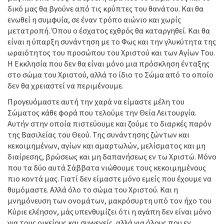
δικό μας θα βγούνε από τις κρύπτες του θανάτου. Και θα
ενωθεί η συμφυΐα, σε έναν τρόπο αιώνιο και χωρίς
μετατροπή. Όπου ο έσχατος εχθρός θα καταργηθεί. Και θα
είναι η ύπαρξη συνάντηση με το Φως και την γλυκύτητα της
ωραιότητος του προσώπου του Χριστού και των Αγίων Του.
Η Εκκλησία που δεν θα είναι μόνο μια πρόσκληση ένταξης
στο σώμα του Χριστού, αλλά το ίδιο το Σώμα από το οποίο
δεν θα χρειαστεί να περιμένουμε.
Προγευόμαστε αυτή την χαρά να είμαστε μέλη του
Σώματος κάθε φορά που τελούμε την Θεία Λειτουργία.
Αυτήν στην οποία πιστεύουμε και ζούμε το διαρκές παρόν
της Βασιλείας του Θεού. Της συνάντησης ζώντων και
κεκοιμημένων, αγίων και αμαρτωλών, μελίσματος και μη
διαίρεσης, βρώσεως και μη δαπανήσεως εν τω Χριστώ. Μόνο
που τα δύο αυτά Σάββατα νιώθουμε τους κεκοιμημένους
πιο κοντά μας. Γιατί δεν είμαστε μόνο εμείς που έχουμε να
θυμόμαστε. Αλλά όλο το σώμα του Χριστού. Και η
μνημόνευση των ονομάτων, μακρόσυρτη υπό τον ήχο του
Κύριε ελέησον, μάς υπενθυμίζει ότι η αγάπη δεν είναι μόνο
για τους οικείους και συγγενείς, αλλά για όλους που εν