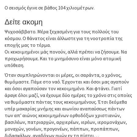
Ο σεισμός έγινε σε βάθος 104 χιλιομέτρων.
Δείτε ακομη
Ψυχοσάββατο. Μέρα ξεχασμένη για τους πολλούς του
κόσμου. Ο θάνατος είναι άλλωστε για τη νοοτροπία της
εποχής μας το τέρμα.
Οι κεκοιμημένοι μάς πονούν, αλλά πρέπει να ζήσουμε. Να
προχωρήσουμε. Και το μνημόσυνο είναι μόνο ατομική
υπόθεση.
Όταν συμπληρώνονται οι μέρες, οι σαράντα, ο χρόνος,
θυμόμαστε. Πάμε στο ναό. Έρχονται και όσοι μας αγαπούν
και όσοι αγαπούσαν τον κεκοιμημένο. Και φτάνει. Γιατί
άραγε όλοι μαζί, να έχουμε δύο ημέρες το χρόνο στις οποίες
να θυμόμαστε πάντας τους κεκοιμημένους. Έτσι δεόμεθα
υπέρ μακαρίας μνήμης και αιωνίου αναπαύσεως πάντων
των απ’ αιώνος κεκοιμημένων ορθοδόξων χριστιανών,
βασιλέων, πατριαρχών, αρχιερέων, ιερέων, ιερομονάχων,
μοναχών, γονέων, προγονέων, πάππων, προπάππων,
διδασκάλων, αναδόχων ημών εν τη πίστει…