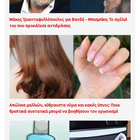
Μάκης Τριανταφυλλόπουλος για Βανδή – Μπισμπίκη: Το σχόλιό
του που προκάλεσε αντιδράσεις
Απώλεια μαλλιών, εύθραυστα νύχια και κακός ύπνος: Ποια
θρεπτικά συστατικά μπορεί να βοηθήσουν τον οργανισμό