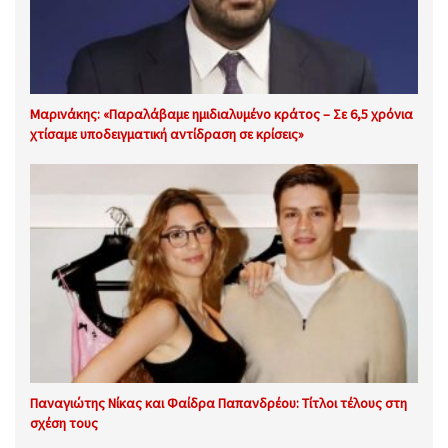
Μαρινάκης: «Παραλάβαμε ημιδιαλυμένο κράτος – Σε 6,5 χρόνια
χτίσαμε υποδειγματική αντίδραση σε κρίσεις»
Παναγιώτης Νίκας και Φαίδρα Παπανδρέου: Τίτλοι τέλους στη
σχέση τους