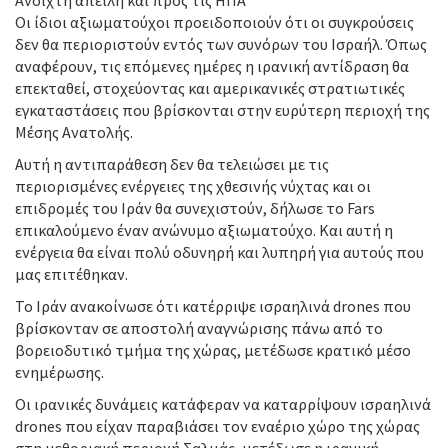
Ανοιχτή απειλή και προς τις ΗΠΑ
Οι ίδιοι αξιωματούχοι προειδοποιούν ότι οι συγκρούσεις
δεν θα περιοριστούν εντός των συνόρων του Ισραήλ. Όπως
αναφέρουν, τις επόμενες ημέρες η ιρανική αντίδραση θα
επεκταθεί, στοχεύοντας και αμερικανικές στρατιωτικές
εγκαταστάσεις που βρίσκονται στην ευρύτερη περιοχή της
Μέσης Ανατολής.
Αυτή η αντιπαράθεση δεν θα τελειώσει με τις
περιορισμένες ενέργειες της χθεσινής νύχτας και οι
επιδρομές του Ιράν θα συνεχιστούν, δήλωσε το Fars
επικαλούμενο έναν ανώνυμο αξιωματούχο. Και αυτή η
ενέργεια θα είναι πολύ οδυνηρή και λυπηρή για αυτούς που
μας επιτέθηκαν.
Το Ιράν ανακοίνωσε ότι κατέρριψε ισραηλινά drones που
βρίσκονταν σε αποστολή αναγνώρισης πάνω από το
βορειοδυτικό τμήμα της χώρας, μετέδωσε κρατικό μέσο
ενημέρωσης.
Οι ιρανικές δυνάμεις κατάφεραν να καταρρίψουν ισραηλινά
drones που είχαν παραβιάσει τον εναέριο χώρο της χώρας