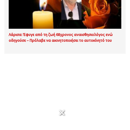
Λάρισα: Έφυγε από τη ζωή 68χρονος αναισθησιολόγος ενώ
οδηγούσε – Πρόλαβε να ακινητοποιήσει το αυτοκίνητό του