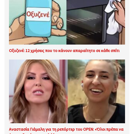
Οξυζενέ: 12 χρήσεις που το κάνουν απαραίτητο σε κάθε σπίτι
Αναστασία Γιάμαλη για τη ρεπόρτερ του OPEN: «Όλοι πρέπει να