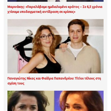
Μαρινάκης: «Παραλάβαμε ημιδιαλυμένο κράτος – Σε 6,5 χρόνια
χτίσαμε υποδειγματική αντίδραση σε κρίσεις»
Παναγιώτης Νίκας και Φαίδρα Παπανδρέου: Τίτλοι τέλους στη
σχέση τους