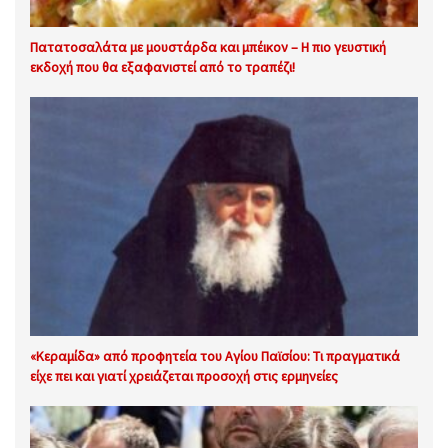
Πατατοσαλάτα με μουστάρδα και μπέικον – Η πιο γευστική
εκδοχή που θα εξαφανιστεί από το τραπέζι!
«Κεραμίδα» από προφητεία του Αγίου Παϊσίου: Τι πραγματικά
είχε πει και γιατί χρειάζεται προσοχή στις ερμηνείες