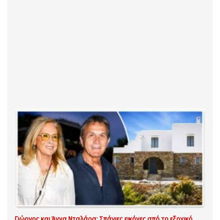
Γιώργος και Άννα Νταλάρα: Σπάνιες εικόνες από το εξοχικό