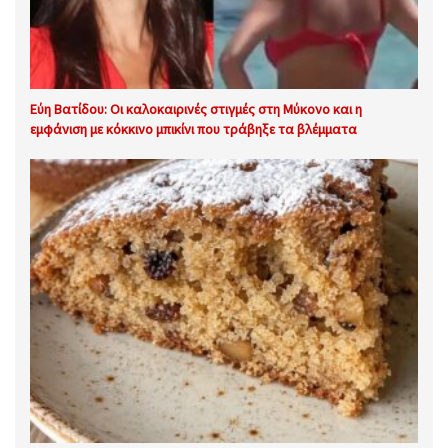
Εύη Βατίδου: Οι καλοκαιρινές στιγμές στη Μύκονο και η
εμφάνιση με κόκκινο μπικίνι που τράβηξε τα βλέμματα