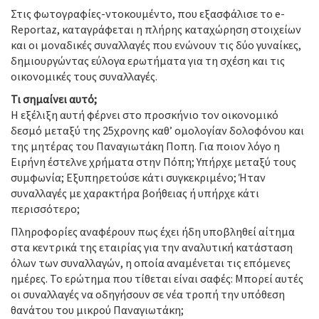
Στις φωτογραφίες-ντοκουμέντο, που εξασφάλισε το e-
Reportaz, καταγράφεται η πλήρης καταχώρηση στοιχείων
και οι μοναδικές συναλλαγές που ενώνουν τις δύο γυναίκες,
δημιουργώντας εύλογα ερωτήματα για τη σχέση και τις
οικονομικές τους συναλλαγές.
Τι σημαίνει αυτό;
Η εξέλιξη αυτή φέρνει στο προσκήνιο τον οικονομικό
δεσμό μεταξύ της 25χρονης καθ’ ομολογίαν δολοφόνου και
της μητέρας του Παναγιωτάκη Ποπη. Για ποιον λόγο η
Ειρήνη έστελνε χρήματα στην Πόπη; Υπήρχε μεταξύ τους
συμφωνία; Εξυπηρετούσε κάτι συγκεκριμένο; Ήταν
συναλλαγές με χαρακτήρα βοήθειας ή υπήρχε κάτι
περισσότερο;
Πληροφορίες αναφέρουν πως έχει ήδη υποβληθεί αίτημα
στα κεντρικά της εταιρίας για την αναλυτική κατάσταση
όλων των συναλλαγών, η οποία αναμένεται τις επόμενες
ημέρες. Το ερώτημα που τίθεται είναι σαφές: Μπορεί αυτές
οι συναλλαγές να οδηγήσουν σε νέα τροπή την υπόθεση
θανάτου του μικρού Παναγιωτάκη;