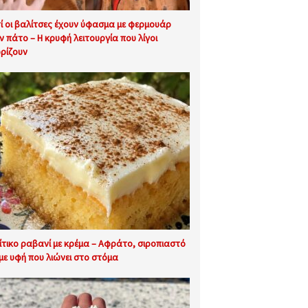
τί οι βαλίτσες έχουν ύφασμα με φερμουάρ
ν πάτο – Η κρυφή λειτουργία που λίγοι
ρίζουν
ίτικο ραβανί με κρέμα – Αφράτο, σιροπιαστό
 με υφή που λιώνει στο στόμα