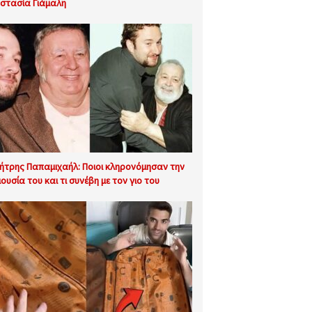
στασία Γιάμαλη
ήτρης Παπαμιχαήλ: Ποιοι κληρονόμησαν την
ιουσία του και τι συνέβη με τον γιο του