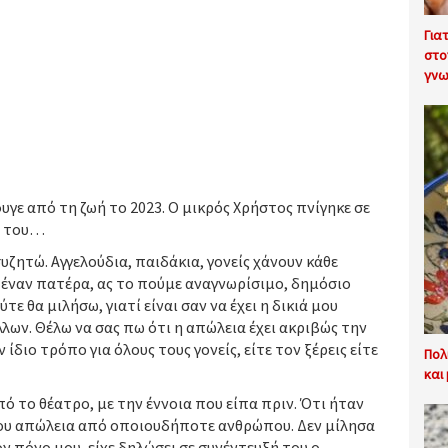
Για
στο
γνω
υγε από τη ζωή το 2023. Ο μικρός Χρήστος πνίγηκε σε
ο του…
συζητώ. Αγγελούδια, παιδάκια, γονείς χάνουν κάθε
 έναν πατέρα, ας το πούμε αναγνωρίσιμο, δημόσιο
τε θα μιλήσω, γιατί είναι σαν να έχει η δικιά μου
ων. Θέλω να σας πω ότι η απώλεια έχει ακριβώς την
 ίδιο τρόπο για όλους τους γονείς, είτε τον ξέρεις είτε
Πολ
και
 το θέατρο, με την έννοια που είπα πριν. Ότι ήταν
μου απώλεια από οποιουδήποτε ανθρώπου. Δεν μίλησα
ν πόνο μου, είχε δηλώσει σε συνέντευξή του ο