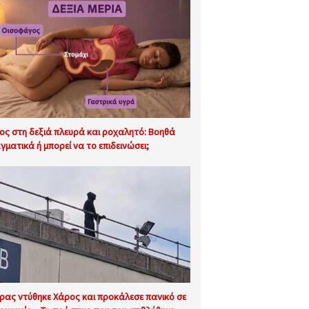
ος στη δεξιά πλευρά και ροχαλητό: Βοηθά
γματικά ή μπορεί να το επιδεινώσει;
ρας ντύθηκε Χάρος και προκάλεσε πανικό σε