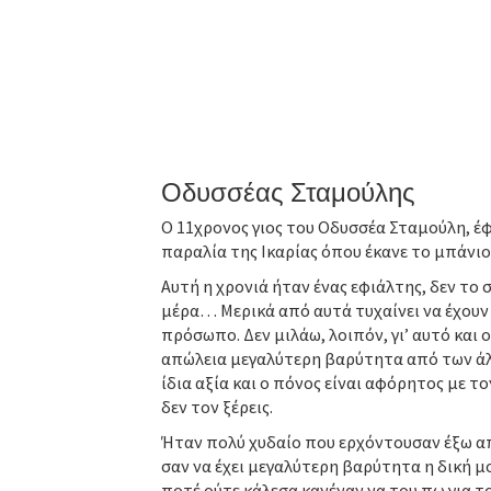
Οδυσσέας Σταμούλης
Ο 11χρονος γιος του Οδυσσέα Σταμούλη, έφ
παραλία της Ικαρίας όπου έκανε το μπάνι
Αυτή η χρονιά ήταν ένας εφιάλτης, δεν το 
μέρα… Μερικά από αυτά τυχαίνει να έχουν
πρόσωπο. Δεν μιλάω, λοιπόν, γι’ αυτό και ού
απώλεια μεγαλύτερη βαρύτητα από των άλλ
ίδια αξία και ο πόνος είναι αφόρητος με τον
δεν τον ξέρεις.
Ήταν πολύ χυδαίο που ερχόντουσαν έξω από
σαν να έχει μεγαλύτερη βαρύτητα η δική 
ποτέ ούτε κάλεσα κανέναν να του πω για το