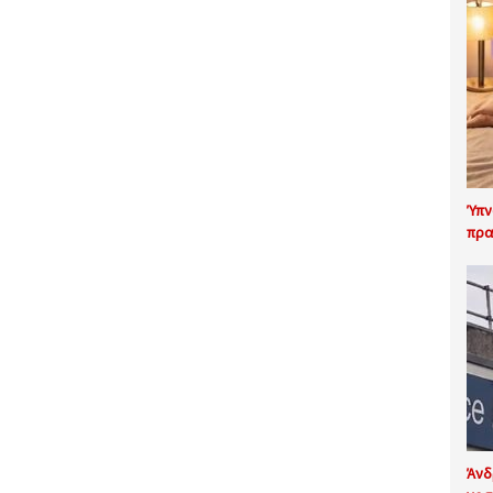
Ύπν
πρα
Άνδ