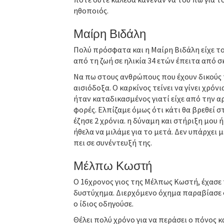
ηθοποιός.
Μαίρη Βιδάλη
Πολύ πρόσφατα και η Μαίρη Βιδάλη είχε τον
από τη ζωή σε ηλικία 34 ετών έπειτα από 
Να πω στους ανθρώπους που έχουν δικούς 
αισιόδοξα. Ο καρκίνος τείνει να γίνει χρόν
ήταν καταδικασμένος γιατί είχε από την αρ
φορές. Ελπίζαμε όμως ότι κάτι θα βρεθεί 
έζησε 2 χρόνια. η δύναμη και στήριξη μου ή
ήθελα να μιλάμε για το μετά. Δεν υπάρχει μ
πει σε συνέντευξή της.
Μέλπω Κωστή
Ο 16χρονος γιος της Μέλπως Κωστή, έχασε 
δυστύχημα. Διερχόμενο όχημα παραβίασε 
ο ίδιος οδηγούσε.
Θέλει πολύ χρόνο για να περάσει ο πόνος κ