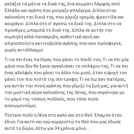
γαλάζια τα μάτια τα δικά της, ένα κομμάτι λάμψης από
Ελλάδα και αγάπη που μοίραζε απλόχερα. Δίπλα στην
καλοσύνη την δικιά της, που χάριζε ηρεμία, φροντίδα και
κουράγιο. Δίπλα στο σ’ αγαπώ το δικό της. Δίπλα στο να
προσέχεις μπαμπά το δικό της. Δίπλα σε αυτήν την
σιωπηλή αλλά πανάκριβη, αυθεντικά αγνή και
απροσποίητη ακτινοβολία αγάπης που σου πρόσφερνε,
χωρίς αντάλλαγμα.
Τι να πει ένας πατέρας που χάνει το παιδί του; Τι να πει μία
μάνα που δεν θα ξανα-αγκαλιάσει το σπλάχνο της; Τι να πει
ένας αδελφός που χάνει το άλλο του μισό, όταν η ψυχή του
χάνει τον πιο πιστό της σύντροφο; Τι να πω σαν πατέρας,
για αυτήν την πνοή αγάπης που γέμιζε τη ζωή μας, για αυτή
την μυστική αύρα καλοσύνης της Λένας, που συγκίνησε με
το χαμό της τόσους πολλούς, που τόσο πολύ
ευγνωμονούμε;
Πίστευε πολύ η Λένα στο καλό και στο Θεό. Έλαμπε όταν
έδινε. Για αυτό και εγώ ευχαριστώ το Θεό που μας έδωσε
αυτό το δώρο, έστω για 34 χρόνια μόνο…