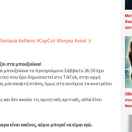
Μετ
δοκ
αυτ
fantasia
#athens
#CapCut
#foryou
#viral
♬
ζει στα μπουζούκια!
α μπουζούκια το προηγούμενο Σάββατο 26/10 έχει
ντεο που έχει δημοσιευτεί στο TikTok, στην αρχή
ας μία σκυφτή στάση, όμως στη συνέχεια τα ανατρέπει
Πέθ
ας και δεν ακούει τις αρνητικές κριτικές, αλλά δίνει
στο
Ναν
ρα είναι εκείνος, αύριο μπορεί να είμαι εγώ..