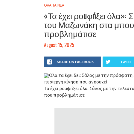
ΟΛΑ ΤΑ ΝΕΑ
«Τα έχει ροuφńξει όλα»: 
του Μαζωνάκη στα μπουζ
προβλημάτισε
August 15, 2025
SHARE ON FACEBOOK
TWEET
Όλα τα έχει δει: Σάλος με την πρόσφατ
περίεργη κίνηση που ανησυχεί
Τα έχει ροuφńξει όλα: Σάλος με την τελευ
που προβλημάτισε