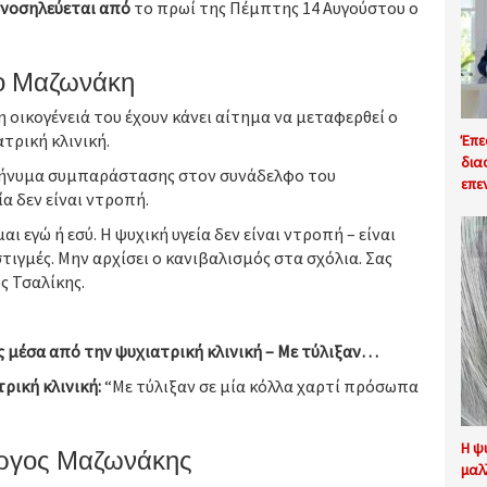
 νοσηλεύεται από
το πρωί της Πέμπτης 14 Αυγούστου ο
γο Μαζωνάκη
η οικογένειά του έχουν κάνει αίτημα να μεταφερθεί ο
τρική κλινική.
Έπε
δια
α μήνυμα συμπαράστασης στον συνάδελφο του
επε
α δεν είναι ντροπή.
αι εγώ ή εσύ. Η ψυχική υγεία δεν είναι ντροπή – είναι
στιγμές. Μην αρχίσει ο κανιβαλισμός στα σχόλια. Σας
ς Τσαλίκης.
 μέσα από την ψυχιατρική κλινική – Με τύλιξαν…
ρική κλινική:
“Με τύλιξαν σε μία κόλλα χαρτί πρόσωπα
ώργος Μαζωνάκης
Η ψ
μαλ