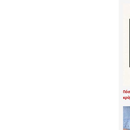
Πόσ
κρύ