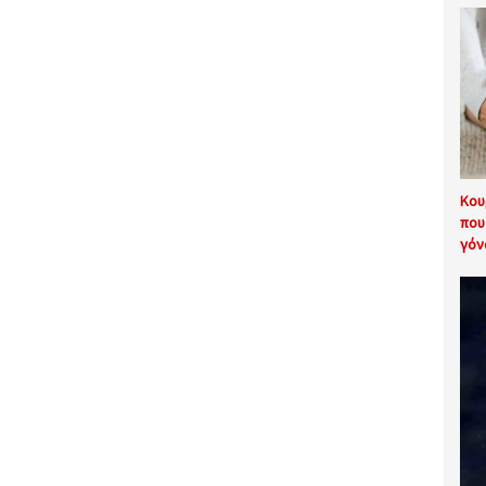
Κου
που
γόν