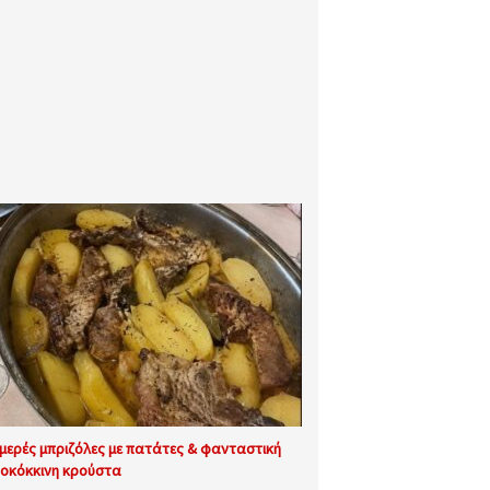
μερές μπριζόλες με πατάτες & φανταστική
οκόκκινη κρούστα