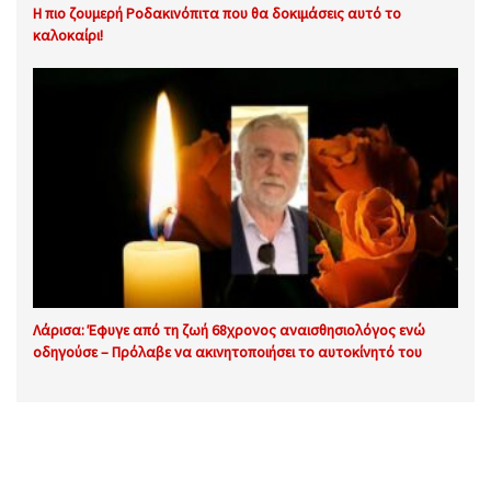
Η πιο ζουμερή Ροδακινόπιτα που θα δοκιμάσεις αυτό το
καλοκαίρι!
Λάρισα: Έφυγε από τη ζωή 68χρονος αναισθησιολόγος ενώ
οδηγούσε – Πρόλαβε να ακινητοποιήσει το αυτοκίνητό του