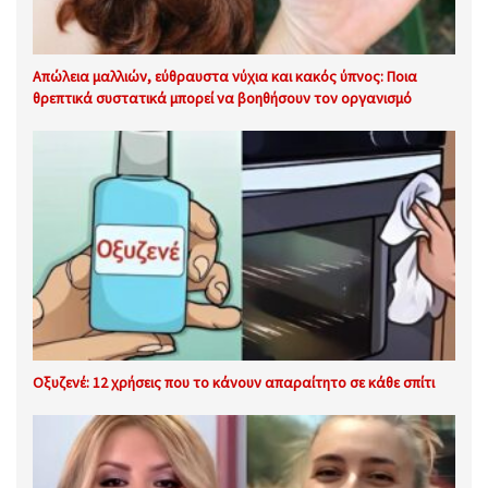
Απώλεια μαλλιών, εύθραυστα νύχια και κακός ύπνος: Ποια
θρεπτικά συστατικά μπορεί να βοηθήσουν τον οργανισμό
Οξυζενέ: 12 χρήσεις που το κάνουν απαραίτητο σε κάθε σπίτι