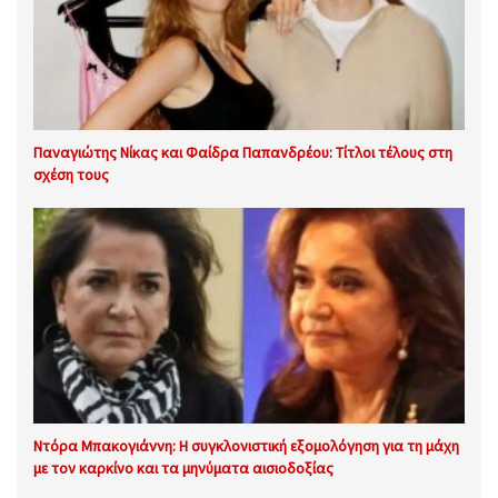
Παναγιώτης Νίκας και Φαίδρα Παπανδρέου: Τίτλοι τέλους στη
σχέση τους
Ντόρα Μπακογιάννη: Η συγκλονιστική εξομολόγηση για τη μάχη
με τον καρκίνο και τα μηνύματα αισιοδοξίας