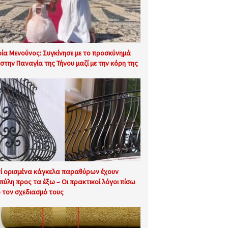
ία Μενούνος: Συγκίνησε με το προσκύνημά
 στην Παναγία της Τήνου μαζί με την κόρη της
τί ορισμένα κάγκελα παραθύρων έχουν
πύλη προς τα έξω – Οι πρακτικοί λόγοι πίσω
 τον σχεδιασμό τους