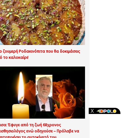
ιο ζουμερή Ροδακινόπιτα που θα δοκιμάσεις
ό το καλοκαίρι!
ισα: Έφυγε από τη ζωή 68χρονος
ισθησιολόγος ενώ οδηγούσε – Πρόλαβε να
νητοποιήσει το αυτοκίνητό του