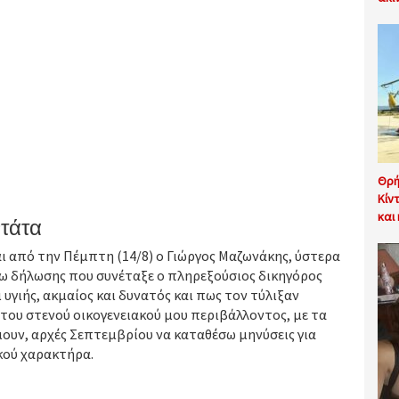
Θρή
Κίν
και
ντάτα
ι από την Πέμπτη (14/8) ο Γιώργος Μαζωνάκης, ύστερα
έσω δήλωσης που συνέταξε ο πληρεξούσιος δικηγόρος
ι υγιής, ακμαίος και δυνατός και πως τον τύλιξαν
του στενού οικογενειακού μου περιβάλλοντος, με τα
μουν, αρχές Σεπτεμβρίου να καταθέσω μηνύσεις για
κού χαρακτήρα.