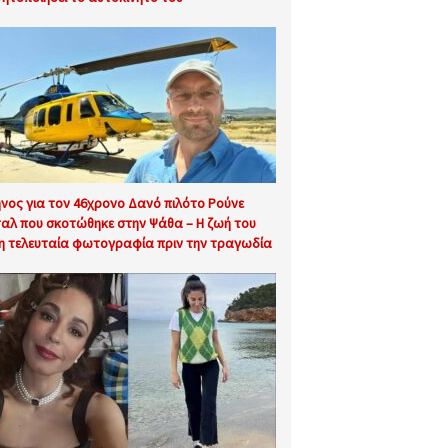
νος για τον 46χρονο Δανό πιλότο Ρούνε
ταλ που σκοτώθηκε στην Ψάθα – Η ζωή του
 η τελευταία φωτογραφία πριν την τραγωδία