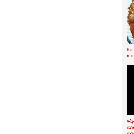
Η π
αυτ
Λάρ
ανα
ακι