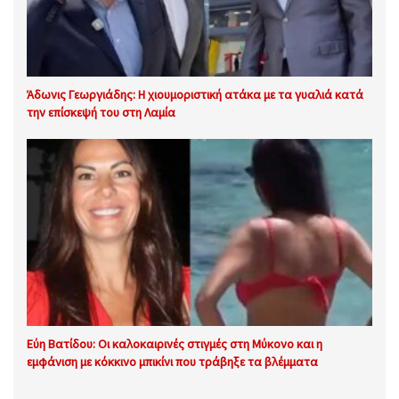
Άδωνις Γεωργιάδης: Η χιουμοριστική ατάκα με τα γυαλιά κατά
την επίσκεψή του στη Λαμία
Εύη Βατίδου: Οι καλοκαιρινές στιγμές στη Μύκονο και η
εμφάνιση με κόκκινο μπικίνι που τράβηξε τα βλέμματα