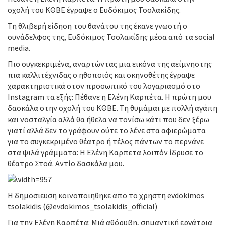
σχολή του ΚΘΒΕ έγραψε ο Ευδόκιμος Τσολακίδης.
Τη θλιβερή είδηση του θανάτου της έκανε γνωστή ο
συνάδελφος της, Ευδόκιμος Τσολακίδης μέσα από τα social
media.
Πιο συγκεκριμένα, αναρτώντας μια εικόνα της αείμνηστης
πια καλλιτέχνιδας ο ηθοποιός και σκηνοθέτης έγραψε
χαρακτηριστικά στον προσωπικό του λογαριασμό στο
Instagram τα εξής: Πέθανε η Ελένη Καρπέτα. Η πρώτη μου
δασκάλα στην σχολή του ΚΘΒΕ. Τη θυμάμαι με πολλή αγάπη
και νοσταλγία αλλά θα ήθελα να τονίσω κάτι που δεν ξέρω
γιατί αλλά δεν το γράφουν ούτε το λένε στα αφιερώματα
για το συγκεκριμένο θέατρο ή τέλος πάντων το περνάνε
στα ψιλά γράμματα: Η Ελένη Καρπετα λοιπόν ίδρυσε το
θέατρο Στοά. Αντίο δασκάλα μου.
Η δημοσιευση κοινοποιηθηκε απο το χρηστη evdokimos
tsolakidis (@evdokimos_tsolakidis_official)
Για την Ελένη Καρπέτα: Μιά αθόρυβη, σημαντική εργάτρια