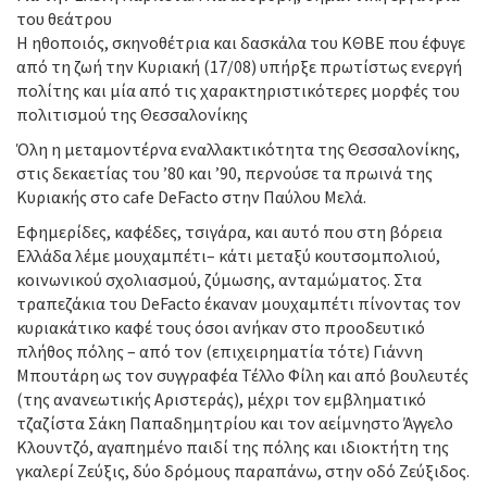
του θεάτρου
Η ηθοποιός, σκηνοθέτρια και δασκάλα του ΚΘΒΕ που έφυγε
από τη ζωή την Κυριακή (17/08) υπήρξε πρωτίστως ενεργή
πολίτης και μία από τις χαρακτηριστικότερες μορφές του
πολιτισμού της Θεσσαλονίκης
Όλη η μεταμοντέρνα εναλλακτικότητα της Θεσσαλονίκης,
στις δεκαετίας του ’80 και ’90, περνούσε τα πρωινά της
Κυριακής στο cafe DeFacto στην Παύλου Μελά.
Εφημερίδες, καφέδες, τσιγάρα, και αυτό που στη βόρεια
Ελλάδα λέμε μουχαμπέτι– κάτι μεταξύ κουτσομπολιού,
κοινωνικού σχολιασμού, ζύμωσης, ανταμώματος. Στα
τραπεζάκια του DeFacto έκαναν μουχαμπέτι πίνοντας τον
κυριακάτικο καφέ τους όσοι ανήκαν στο προοδευτικό
πλήθος πόλης – από τον (επιχειρηματία τότε) Γιάννη
Μπουτάρη ως τον συγγραφέα Τέλλο Φίλη και από βουλευτές
(της ανανεωτικής Αριστεράς), μέχρι τον εμβληματικό
τζαζίστα Σάκη Παπαδημητρίου και τον αείμνηστο Άγγελο
Κλουντζό, αγαπημένο παιδί της πόλης και ιδιοκτήτη της
γκαλερί Ζεύξις, δύο δρόμους παραπάνω, στην οδό Ζεύξιδος.