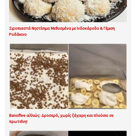
Σιροπιαστά Νηστίσιμα Μεθυσμένα με Ινδοκάρυδο & Γέμιση
Ροδάκινο
Banoffee αλλιώς: Δροσερό, χωρίς ζάχαρη και πλούσιο σε
πρωτεΐνη!