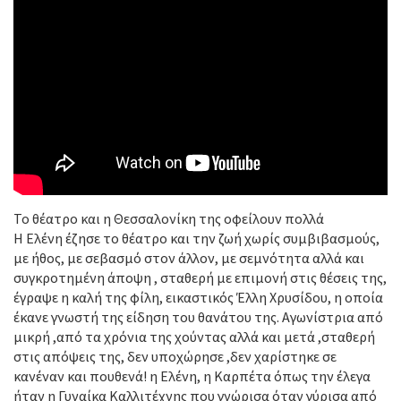
Το θέατρο και η Θεσσαλονίκη της οφείλουν πολλά
Η Ελένη έζησε το θέατρο και την ζωή χωρίς συμβιβασμούς,
με ήθος, με σεβασμό στον άλλον, με σεμνότητα αλλά και
συγκροτημένη άποψη , σταθερή με επιμονή στις θέσεις της,
έγραψε η καλή της φίλη, εικαστικός Έλλη Χρυσίδου, η οποία
έκανε γνωστή της είδηση του θανάτου της. Αγωνίστρια από
μικρή ,από τα χρόνια της χούντας αλλά και μετά ,σταθερή
στις απόψεις της, δεν υποχώρησε ,δεν χαρίστηκε σε
κανέναν και πουθενά! η Ελένη, η Καρπέτα όπως την έλεγα
ήταν η Γυναίκα Καλλιτέχνης που γνώρισα όταν γύρισα από