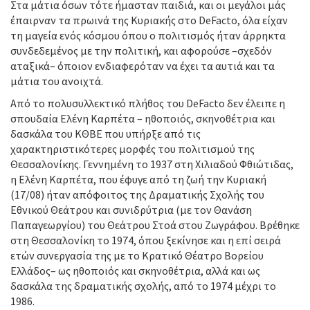
Στα μάτια όσων τότε ήμασταν παιδιά, και οι μεγάλοι μάς
έπαιρναν τα πρωινά της Κυριακής στο DeFacto, όλα είχαν
τη μαγεία ενός κόσμου όπου ο πολιτισμός ήταν άρρηκτα
συνδεδεμένος με την πολιτική, και αφορούσε –σχεδόν
αταξικά– όποιον ενδιαφερόταν να έχει τα αυτιά και τα
μάτια του ανοιχτά.
Από το πολυσυλλεκτικό πλήθος του DeFacto δεν έλειπε η
σπουδαία Ελένη Καρπέτα – ηθοποιός, σκηνοθέτρια και
δασκάλα του ΚΘΒΕ που υπήρξε από τις
χαρακτηριστικότερες μορφές του πολιτισμού της
Θεσσαλονίκης. Γεννημένη το 1937 στη Χιλιαδού Φθιώτιδας,
η Ελένη Καρπέτα, που έφυγε από τη ζωή την Κυριακή
(17/08) ήταν απόφοιτος της Δραματικής Σχολής του
Εθνικού Θεάτρου και συνιδρύτρια (με τον Θανάση
Παπαγεωργίου) του Θεάτρου Στοά στου Ζωγράφου. Βρέθηκε
στη Θεσσαλονίκη το 1974, όπου ξεκίνησε και η επί σειρά
ετών συνεργασία της με το Κρατικό Θέατρο Βορείου
Ελλάδος– ως ηθοποιός και σκηνοθέτρια, αλλά και ως
δασκάλα της δραματικής σχολής, από το 1974 μέχρι το
1986.