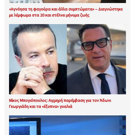
«Αγνόησα τη φαγούρα και άλλα συμπτώματα» – Διαγνώστηκε
με λέμφωμα στα 20 και στέλνει μήνυμα ζωής
Νίκος Μπογιόπουλος: Αιχμηρή παρέμβαση για τον Άδωνι
Γεωργιάδη και τα «έξυπνα» γυαλιά