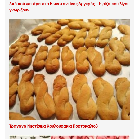
Από πού κατάγεται ο Κωνσταντίνος Αργυρός – Η ρίζα που λίγοι
γνωρίζουν
Τραγανά Νηστίσιμα Κουλουράκια Πορτοκαλιού