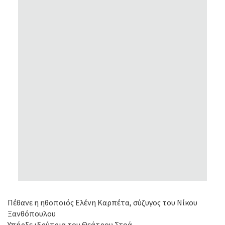
Πέθανε η ηθοποιός Ελένη Καρπέτα, σύζυγος του Νίκου
Ξανθόπουλου
Υπήρξε ιδρύτρια του Θεάτρου Στοά