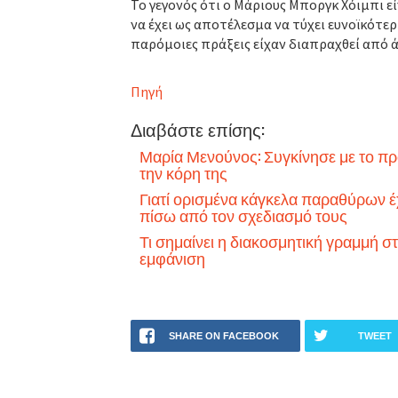
Το γεγονός ότι ο Μάριους Μποργκ Χόιμπι εί
να έχει ως αποτέλεσμα να τύχει ευνοϊκότε
παρόμοιες πράξεις είχαν διαπραχθεί από 
Πηγή
Διαβάστε επίσης:
Μαρία Μενούνος: Συγκίνησε με το πρ
την κόρη της
Γιατί ορισμένα κάγκελα παραθύρων έ
πίσω από τον σχεδιασμό τους
Τι σημαίνει η διακοσμητική γραμμή στ
εμφάνιση
SHARE ON FACEBOOK
TWEET