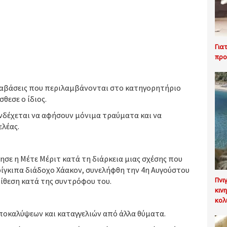
Για
προ
αραβάσεις που περιλαμβάνονται στο κατηγορητήριο
σθεσε ο ίδιος.
ενδέχεται να αφήσουν μόνιμα τραύματα και να
ελέας.
σε η Μέτε Μέριτ κατά τη διάρκεια μιας σχέσης που
ρίγκιπα διάδοχο Χάακον, συνελήφθη την 4η Αυγούστου
Πνι
πίθεση κατά της συντρόφου του.
κιν
κολ
αποκαλύψεων και καταγγελιών από άλλα θύματα.