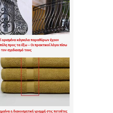
τί ορισμένα κάγκελα παραθύρων έχουν
πύλη προς τα έξω – Οι πρακτικοί λόγοι πίσω
 τον σχεδιασμό τους
σημαίνει η διακοσμητική γραμμή στις πετσέτες