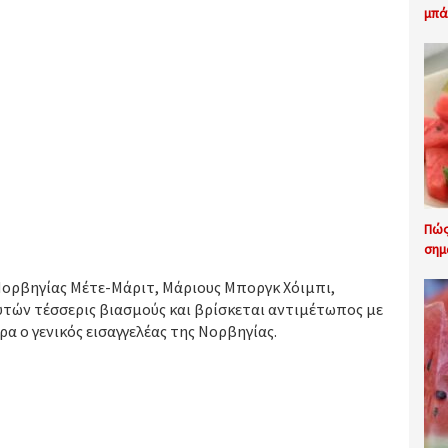
μπά
Πώς
σημ
 Νορβηγίας Μέτε-Μάριτ, Μάριους Μποργκ Χόιμπι,
υτών τέσσερις βιασμούς και βρίσκεται αντιμέτωπος με
α ο γενικός εισαγγελέας της Νορβηγίας.