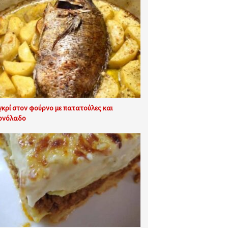
κρί στον φούρνο με πατατούλες και
ονόλαδο