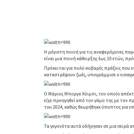
Η μέγιστη ποινή για τις αναφερόμενες π
είναι μια ποινή κάθειρξης έως 10 ετών, πρό
Πρόκειται για πολύ σοβαρές πράξεις που 
καταστρέψουν ζωές, υπογράμμισε ο εισαγγ
Ο Μάριος Μποργκ Χόιμπι, τον οποίο απέκτη
είχε προηγηθεί από τον γάμο της με τον π
του 2024, καθώς θεωρήθηκε ύποπτος για ε
Τα γεγονότα αυτά οδήγησαν σε μια σειρά 