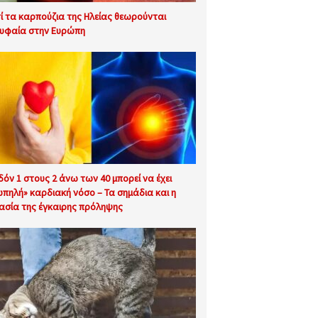
τί τα καρπούζια της Ηλείας θεωρούνται
υφαία στην Ευρώπη
δόν 1 στους 2 άνω των 40 μπορεί να έχει
ωπηλή» καρδιακή νόσο – Τα σημάδια και η
ασία της έγκαιρης πρόληψης