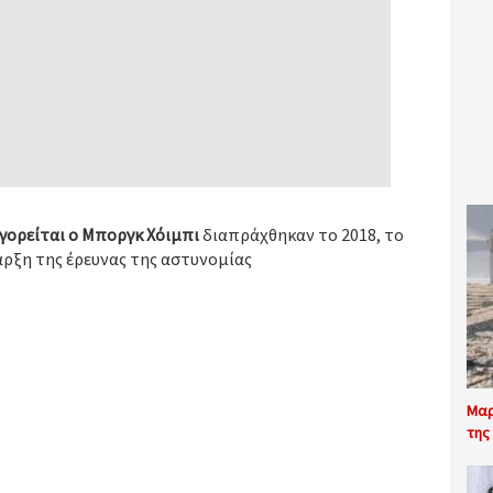
ηγορείται ο Μποργκ Χόιμπι
διαπράχθηκαν το 2018, το
ναρξη της έρευνας της αστυνομίας
Μαρ
της