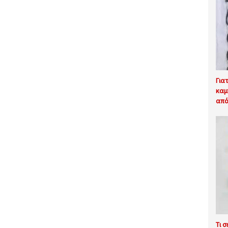
Για
καμ
από
Τι 