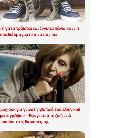
τί η γάτα τρίβεται και ξύνεται πάνω σας; Τι
σπαθεί πραγματικά να σας πει
γμός-σοκ για γνωστή ηθοποιό του ελληνικού
ηματογράφου – Έφυγε από τη ζωή ενώ
υμπούσε στις διακοπές της