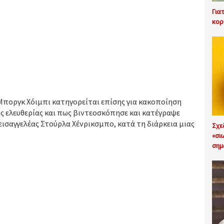
Για
κορ
Μποργκ Χόιμπι κατηγορείται επίσης για κακοποίηση
ς ελευθερίας και πως βιντεοσκόπησε και κατέγραψε
 εισαγγελέας Στούρλα Χένρικσμπο, κατά τη διάρκεια μιας
Σχε
«σι
σημ