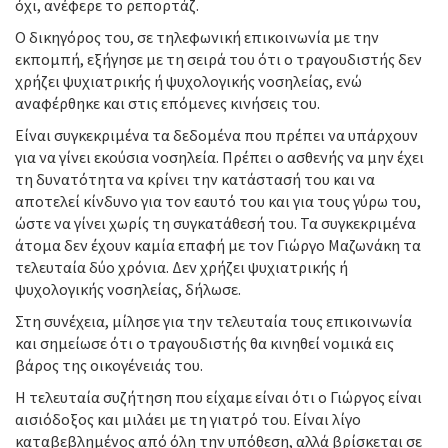
όχι, ανέφερε το ρεπορτάζ.
Ο δικηγόρος του, σε τηλεφωνική επικοινωνία με την
εκπομπή, εξήγησε με τη σειρά του ότι ο τραγουδιστής δεν
χρήζει ψυχιατρικής ή ψυχολογικής νοσηλείας, ενώ
αναφέρθηκε και στις επόμενες κινήσεις του.
Είναι συγκεκριμένα τα δεδομένα που πρέπει να υπάρχουν
για να γίνει εκούσια νοσηλεία. Πρέπει ο ασθενής να μην έχει
τη δυνατότητα να κρίνει την κατάστασή του και να
αποτελεί κίνδυνο για τον εαυτό του και για τους γύρω του,
ώστε να γίνει χωρίς τη συγκατάθεσή του. Τα συγκεκριμένα
άτομα δεν έχουν καμία επαφή με τον Γιώργο Μαζωνάκη τα
τελευταία δύο χρόνια. Δεν χρήζει ψυχιατρικής ή
ψυχολογικής νοσηλείας, δήλωσε.
Στη συνέχεια, μίλησε για την τελευταία τους επικοινωνία
και σημείωσε ότι ο τραγουδιστής θα κινηθεί νομικά εις
βάρος της οικογένειάς του.
Η τελευταία συζήτηση που είχαμε είναι ότι ο Γιώργος είναι
αισιόδοξος και μιλάει με τη γιατρό του. Είναι λίγο
καταβεβλημένος από όλη την υπόθεση, αλλά βρίσκεται σε