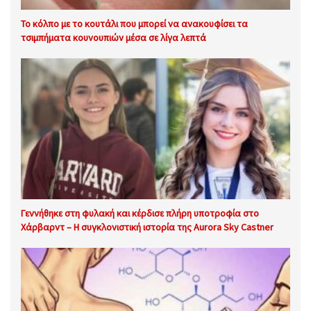
Το κόλπο με το κουτάλι που μπορεί να ανακουφίσει τα
τσιμπήματα κουνουπιών μέσα σε λίγα λεπτά
Γεννήθηκε στη φυλακή και κέρδισε πλήρη υποτροφία στο
Χάρβαρντ – Η συγκλονιστική ιστορία της Aurora Sky Castner