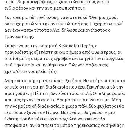
στους δημοσιογράφους, ευχαριστώντας τους για το
ενδιαφέρον και την αντιμετώπισή τους.
Σας ευχαριστώ πολύ όλους, να είστε καλά. Όλα μια χαρά,
σας ευχαριστώ για την αντιμετώπισή σας. Ευχαριστώ πολύ.
Δεν έχω να πω τίποτα άλλο, δήλωσε χαμογελαστός ο
τραγουδιστής.
Σύμφωνα με την εκπομπή Καλοκαίρι Παρέα, ο
τραγουδιστής εξετάστηκε και σήμερα από ψυχιάτρους, οι
οποίοι με τη σειρά τους έγραψαν έκθεση για τον εισαγγελέα,
από την οποία και κρίθηκε αν ο Γιώργος Μαζωνάκης
χρειαζόταν νοσηλεία ή όχι.
Αναμένεται σήμερα να πάρει εξιτήριο. Να πούμε σε αυτό το
σημείο ότι η νομική διαδικασία που έχει ξεκινήσει από την
προηγούμενη Πέμπτη δεν είναι τόσο απλή. Οι πληροφορίες
που μας έρχονται από το Δρομοκαΐτειο είναι ότι με βάση
την νομοθετική διαδικασία, σήμερα πάλι δύο ψυχίατροι θα
εξετάσουν ξανά τον Γιώργο Μαζωνάκη, θα γράψουν μια
έκθεση που θα πάει στον εισαγγελέα και εκείνος θα
αποφασίσει αν θα πάρει το μέτρο της εκούσιας νοσηλείας ή