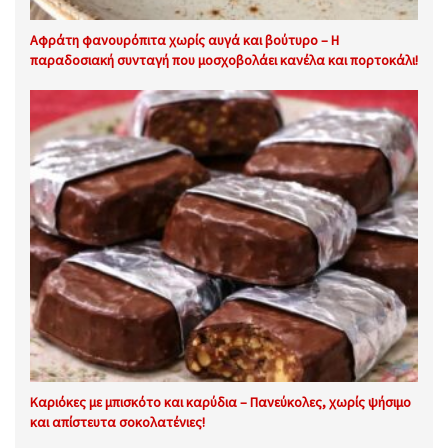
Αφράτη φανουρόπιτα χωρίς αυγά και βούτυρο – Η
παραδοσιακή συνταγή που μοσχοβολάει κανέλα και πορτοκάλι!
Καριόκες με μπισκότο και καρύδια – Πανεύκολες, χωρίς ψήσιμο
και απίστευτα σοκολατένιες!