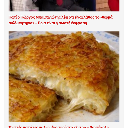
Γιατί ο Γιώργος Μπαμπινιώτης λέει ότι είναι λάθος το «θερμά
συλλυπητήρια» – Ποια είναι η σωστή έκφραση
Τριφτές πατάτες με λιωμένο τυρί στο κέντρο – Πανεύκολη