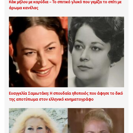
Κέικ μήλου με καρύδια – Το σπιτικό γλυκό που γεμίζει το σπίτι με
άρωμα κανέλας
Ευαγγελία Σαμιωτάκη: Η σπουδαία ηθοποιός που άφησε το δικό
της αποτύπωμα στον ελληνικό κινηματογράφο