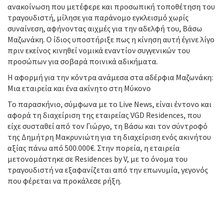
ανακοίνωση που μετέφερε και προσωπική τοποθέτηση του
τραγουδιστή, μίλησε για παράνομο εγκλεισμό χωρίς
συναίνεση, αφήνοντας αιχμές για την αδελφή του, Βάσω
Μαζωνάκη. Ο ίδιος υποστήριξε πως η κίνηση αυτή έγινε λίγο
πριν εκείνος κινηθεί νομικά εναντίον συγγενικών του
προσώπων για σοβαρά ποινικά αδικήματα.
Η αφορμή για την κόντρα ανάμεσα στα αδέρφια Μαζωνάκη:
Μια εταιρεία και ένα ακίνητο στη Μύκονο
Το παρασκήνιο, σύμφωνα με το Live News, είναι έντονο και
αφορά τη διαχείριση της εταιρείας VGD Residences, που
είχε συσταθεί από τον Γιώργο, τη Βάσω και τον σύντροφό
της Δημήτρη Μακρυνιώτη για τη διαχείριση ενός ακινήτου
αξίας πάνω από 500.000€. Στην πορεία, η εταιρεία
μετονομάστηκε σε Residences by V, με το όνομα του
τραγουδιστή να εξαφανίζεται από την επωνυμία, γεγονός
που φέρεται να προκάλεσε ρήξη.