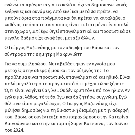
ενώνω τα πράγματα για το καλό κι όχι να δημιουργώ κακές
ενέργειες και δυνάμεις. Από εκεί και μετά θα πρέπει να
μπούνε όρια στα πράγματα και θα πρέπει να καταλάβει ο
καθένας τα όριά του και ποιος είναι τι. Για εμένα είναι πολύ
στενάχωρο γιατί έχω θιγεί επαγγελματικά και προσωπικά σε
μεγάλο βαθμό είχε αναφέρει μεταξύ άλλων.
Ο Γιώργος Μαζωνάκης με τον αδερφή του Βάσω και τον
σύντροφό της Δημήτρη Μακρυνιώτη
Για να συμπληρώσει: Μεταβιβάστηκαν εν αγνοία μου
μετοχές στην αδερφή μου και τον σύζυγός της. Το
πρόβλημα είναι προσωπικό, επαγγελματικό και ηθικό. Είναι
πολύ μεγαλύτερο το πράγμα από ό,τι μέχρι τώρα ξέρετε.
Ό,τι είναι να γίνει θα γίνει. Ουδέν κρυπτόν υπό τον ήλιον. Αν
εγώ είμαι λάθος, τότε θα βγω και θα ζητήσω συγγνώμη. Εγώ
θέλω να είμαι μεγαλόψυχος.Ο Γιώργος Μαζωνάκης είχε
μιλήσει δημοσίως για τη δικαστική διαμάχη με την αδερφή
του, Βάσω, σε συνέντευξη που παραχώρησε στην Κατερίνα
Καινούργιου και στην εκπομπή Super Kατερίνα, τον Ιούνιο
του 2024.