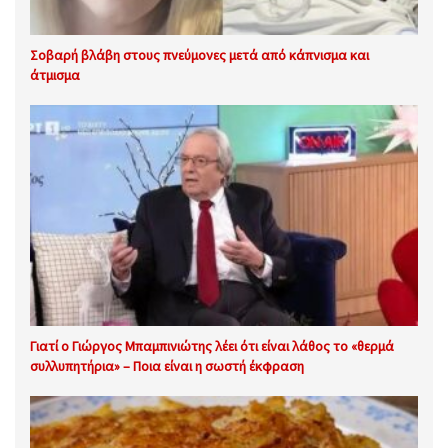
Σοβαρή βλάβη στους πνεύμονες μετά από κάπνισμα και
άτμισμα
Γιατί ο Γιώργος Μπαμπινιώτης λέει ότι είναι λάθος το «θερμά
συλλυπητήρια» – Ποια είναι η σωστή έκφραση