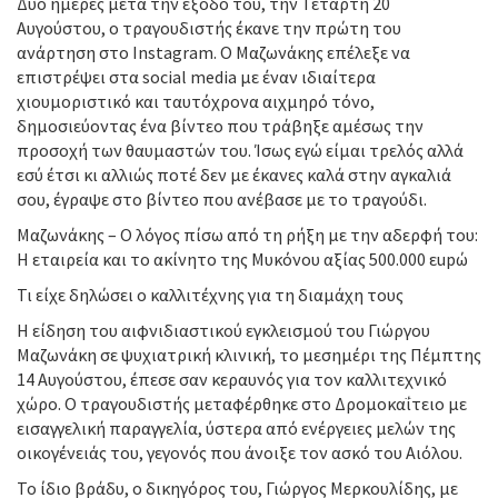
Δύο ημέρες μετά την έξοδό του, την Τετάρτη 20
Αυγούστου, ο τραγουδιστής έκανε την πρώτη του
ανάρτηση στο Instagram. Ο Μαζωνάκης επέλεξε να
επιστρέψει στα social media με έναν ιδιαίτερα
χιουμοριστικό και ταυτόχρονα αιχμηρό τόνο,
δημοσιεύοντας ένα βίντεο που τράβηξε αμέσως την
προσοχή των θαυμαστών του. Ίσως εγώ είμαι τρελός αλλά
εσύ έτσι κι αλλιώς ποτέ δεν με έκανες καλά στην αγκαλιά
σου, έγραψε στο βίντεο που ανέβασε με το τραγούδι.
Μαζωνάκης – Ο λόγος πίσω από τη ρήξη με την αδερφή του:
Η εταιρεία και το ακίνητο της Μυκόνου αξίας 500.000 εupώ
Τι είχε δηλώσει ο καλλιτέχνης για τη διαμάχη τους
Η είδηση του αιφνιδιαστικού εγκλεισμού του Γιώργου
Μαζωνάκη σε ψυχιατρική κλινική, το μεσημέρι της Πέμπτης
14 Αυγούστου, έπεσε σαν κεραυνός για τον καλλιτεχνικό
χώρο. Ο τραγουδιστής μεταφέρθηκε στο Δρομοκαΐτειο με
εισαγγελική παραγγελία, ύστερα από ενέργειες μελών της
οικογένειάς του, γεγονός που άνοιξε τον ασκό του Αιόλου.
Το ίδιο βράδυ, ο δικηγόρος του, Γιώργος Μερκουλίδης, με