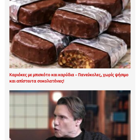
Καριόκες με μπισκότο και καρύδια – Πανεύκολες, χωρίς ψήσιμο
και απίστευτα σοκολατένιες!