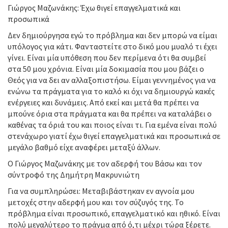
Γιώργος Μαζωνάκης: Έχω θιγεί επαγγελματικά και
προσωπικά
Δεν δημιούργησα εγώ το πρόβλημα και δεν μπορώ να είμαι
υπόλογος για κάτι. Φανταστείτε στο δικό μου μυαλό τι έχει
γίνει. Είναι μία υπόθεση που δεν περίμενα ότι θα συμβεί
στα 50 μου χρόνια. Είναι μία δοκιμασία που μου βάζει ο
Θεός για να δει αν αλλαξοπιστήσω. Είμαι γεννημένος για να
ενώνω τα πράγματα για το καλό κι όχι να δημιουργώ κακές
ενέργειες και δυνάμεις. Από εκεί και μετά θα πρέπει να
μπούνε όρια στα πράγματα και θα πρέπει να καταλάβει ο
καθένας τα όριά του και ποιος είναι τι. Για εμένα είναι πολύ
στενάχωρο γιατί έχω θιγεί επαγγελματικά και προσωπικά σε
μεγάλο βαθμό είχε αναφέρει μεταξύ άλλων.
Ο Γιώργος Μαζωνάκης με τον αδερφή του Βάσω και τον
σύντροφό της Δημήτρη Μακρυνιώτη
Για να συμπληρώσει: Μεταβιβάστηκαν εν αγνοία μου
μετοχές στην αδερφή μου και τον σύζυγός της. Το
πρόβλημα είναι προσωπικό, επαγγελματικό και ηθικό. Είναι
πολύ μεγαλύτερο το πράγμα από ό,τι μέχρι τώρα ξέρετε.