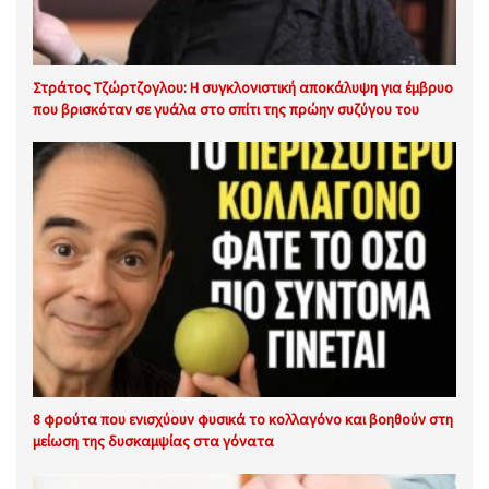
Στράτος Τζώρτζογλου: Η συγκλονιστική αποκάλυψη για έμβρυο
που βρισκόταν σε γυάλα στο σπίτι της πρώην συζύγου του
8 φρούτα που ενισχύουν φυσικά το κολλαγόνο και βοηθούν στη
μείωση της δυσκαμψίας στα γόνατα