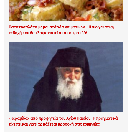
Πατατοσαλάτα με μουστάρδα και μπέικον – Η πιο γευστική
εκδοχή που θα εξαφανιστεί από το τραπέζι!
«Κεραμίδα» από προφητεία του Αγίου Παϊσίου: Τι πραγματικά
είχε πει και γιατί χρειάζεται προσοχή στις ερμηνείες