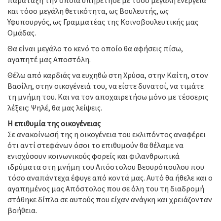
παράταξη την οποία υπηρέτησε με τόσο μεγάλη ενέργεια
και τόσο μεγάλη θετικότητα, ως Βουλευτής, ως
Υφυπουργός, ως Γραμματέας της Κοινοβουλευτικής μας
Ομάδας.
Θα είναι μεγάλο το κενό το οποίο θα αφήσεις πίσω,
αγαπητέ μας Αποστόλη.
Θέλω από καρδιάς να ευχηθώ στη Χρύσα, στην Καίτη, στον
Βασίλη, στην οικογένειά του, να είστε δυνατοί, να τιμάτε
τη μνήμη του. Και να τον αποχαιρετήσω μόνο με τέσσερις
λέξεις: Ψηλέ, θα μας λείψεις.
Η επιθυμία της οικογένειας
Σε ανακοίνωσή της η οικογένεια του εκλιπόντος αναφέρει
ότι αντί στεφάνων όσοι το επιθυμούν θα θέλαμε να
ενισχύσουν κοινωνικούς φορείς και φιλανθρωπικά
ιδρύματα στη μνήμη του Απόστολου Βεσυρόπουλου που
τόσο αναπάντεχα έφυγε από κοντά μας. Αυτό θα ήθελε και ο
αγαπημένος μας Απόστολος που σε όλη του τη διαδρομή
στάθηκε δίπλα σε αυτούς που είχαν ανάγκη και χρειάζονταν
βοήθεια.