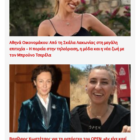
Αθηνά Οικονομάκου: Από τη Σκάλα Λακωνίας στη μεγάλη
επιτυχία – Η πορεία στην τηλεόραση, η μόδα και η νέα ζωή με
τον Μπρούνο Τσερέλα
Βασίλειος Κωστέτσος για τη ρεπόρτερ του OPEN: «Αν είχε καεί