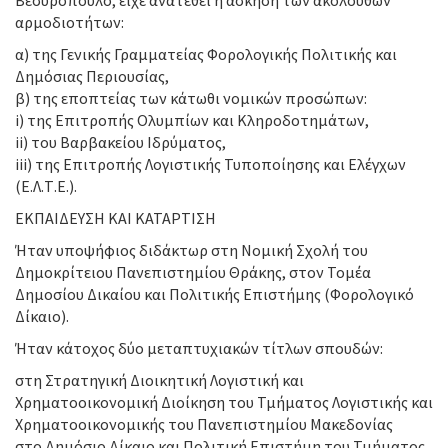
Βεσυρόπουλο, είχε ανατεθεί η άσκηση των ακόλουθων
αρμοδιοτήτων:
α) της Γενικής Γραμματείας Φορολογικής Πολιτικής και
Δημόσιας Περιουσίας,
β) της εποπτείας των κάτωθι νομικών προσώπων:
i) της Επιτροπής Ολυμπίων και Κληροδοτημάτων,
ii) του Βαρβακείου Ιδρύματος,
iii) της Επιτροπής Λογιστικής Τυποποίησης και Ελέγχων
(Ε.Λ.Τ.Ε.).
ΕΚΠΑΙΔΕΥΣΗ ΚΑΙ ΚΑΤΑΡΤΙΣΗ
Ήταν υποψήφιος διδάκτωρ στη Νομική Σχολή του
Δημοκρίτειου Πανεπιστημίου Θράκης, στον Τομέα
Δημοσίου Δικαίου και Πολιτικής Επιστήμης (Φορολογικό
Δίκαιο).
Ήταν κάτοχος δύο μεταπτυχιακών τίτλων σπουδών:
στη Στρατηγική Διοικητική Λογιστική και
Χρηματοοικονομική Διοίκηση του Τμήματος Λογιστικής και
Χρηματοοικονομικής του Πανεπιστημίου Μακεδονίας
στο Δημόσιο Δίκαιο και Πολιτική Επιστήμη του Τμήματος