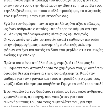
είναι η καλύτερη απόδειξη του πόσο αγαπητός ήταν εδώ
στον τόπο του, στην Ημαθία, στην ιδιαίτερη πατρίδα του,
την Αλεξάνδρεια, το πόσα πολλά προσέφερε, το πώς εσείς
τον τιμήσατε με την εμπιστοσύνη σας.
Εγώ θα τον θυμάμαι πάντα όχι απλά ως ένα άξιο στέλεχος,
ως έναν άνθρωπο ο οποίος υπηρέτησε το κόμμα και την
κυβέρνηση από νευραλγικές θέσεις: ως Υφυπουργός
Οικονομικών επί μία τετραετία έπαιξε καθοριστικό ρόλο
στην εφαρμογή μιας οικονομικής πολιτικής μείωσης
φόρων και έχει και αυτός το δικό του μερίδιο στις επιτυχίες
εκείνης της εποχής.
Πρώτα και πάνω απ’ όλα, όμως, νομίζω ότι όλοι μας θα
θυμόμαστε τον Αποστόλη για το χαμόγελό του, γι’ αυτή την
όμορφη θετική ενέργεια την οποία εξέπεμπε. Και όταν
μάθαμε για τον τραγικό και τόσο απροσδόκητο χαμό του,
νομίζω όλοι είπαμε μια κουβέντα: Έφυγε το καλύτερο παιδί.
Έτσι νομίζω θα τον θυμόμαστε όλοι: ως έναν καλό άνθρωπο,
χαμογελαστό, προσηνή, που νοιαζόταν για τους
συνανθρώπους του, για τους συμπολίτες του, για την