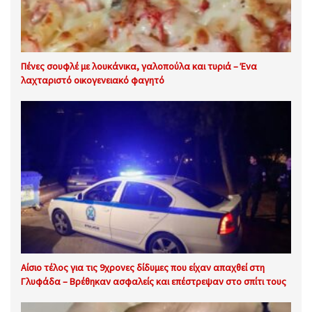
Πένες σουφλέ με λουκάνικα, γαλοπούλα και τυριά – Ένα
λαχταριστό οικογενειακό φαγητό
Αίσιο τέλος για τις 9χρονες δίδυμες που είχαν απαχθεί στη
Γλυφάδα – Βρέθηκαν ασφαλείς και επέστρεψαν στο σπίτι τους