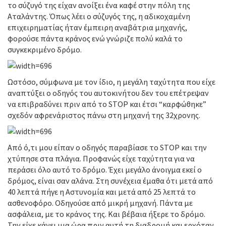
το σύζυγό της είχαν ανοίξει ένα καφέ στην πόλη της
Αταλάντης. Όπως λέει ο σύζυγός της, η αδικοχαμένη
επιχειρηματίας ήταν έμπειρη αναβάτρια μηχανής,
φορούσε πάντα κράνος ενώ γνώριζε πολύ καλά το
συγκεκριμένο δρόμο.
Ωστόσο, σύμφωνα με τον ίδιο, η μεγάλη ταχύτητα που είχε
αναπτύξει ο οδηγός του αυτοκινήτου δεν του επέτρεψαν
να επιβραδύνει πριν από το STOP και έτσι “καρφώθηκε”
σχεδόν αφρενάριστος πάνω στη μηχανή της 32χρονης.
Από ό,τι μου είπαν ο οδηγός παραβίασε το STOP και την
χτύπησε στα πλάγια. Προφανώς είχε ταχύτητα για να
περάσει όλο αυτό το δρόμο. Έχει μεγάλο άνοιγμα εκεί ο
δρόμος, είναι σαν αλάνα. Στη συνέχεια έμαθα ότι μετά από
40 λεπτά πήγε η Αστυνομία και μετά από 25 λεπτά το
ασθενοφόρο. Οδηγούσε από μικρή μηχανή. Πάντα με
ασφάλεια, με το κράνος της. Και βέβαια ήξερε το δρόμο.
Την είχε κάνει μια ώρα πριν αυτή τη διαδρομή και ερχόταν