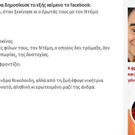
α δημοσίευσε το εξής κείμενο το facebook:
ο, όταν ξεκίνησε κι ο έρωτάς τους με τον Ντέμη
ρκίνος.
ς φίλων τους, τον Ντέμη, ο οποίος δεν τρόμαξε, δεν
πωρίας, της δυστυχίας.
φροντίζει.
8 φ
και
νδρα Νικολαιδη, αλλά από τη ζωή έφυγε νικήτρια.
γόν
υνατό, αληθινό κι ερωτευμένο μαζί της άνδρα.