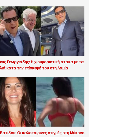
νις Γεωργιάδης: Η χιουμοριστική ατάκα με τα
λιά κατά την επίσκεψή του στη Λαμία
 Βατίδου: Οι καλοκαιρινές στιγμές στη Μύκονο