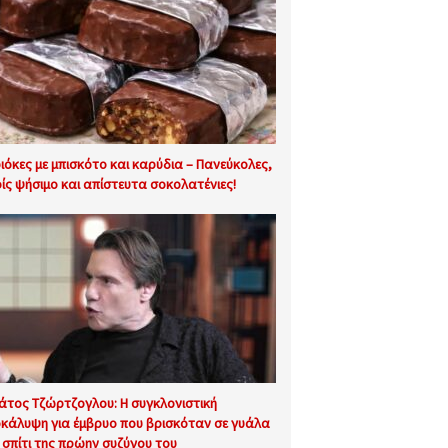
ιόκες με μπισκότο και καρύδια – Πανεύκολες,
ίς ψήσιμο και απίστευτα σοκολατένιες!
άτος Τζώρτζογλου: Η συγκλονιστική
κάλυψη για έμβρυο που βρισκόταν σε γυάλα
 σπίτι της πρώην συζύγου του