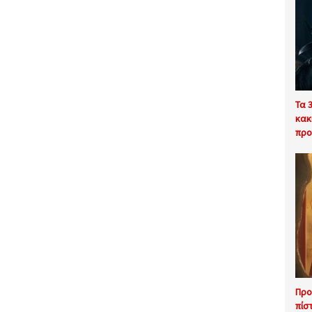
Τα 
κακ
προ
Προ
πίσ