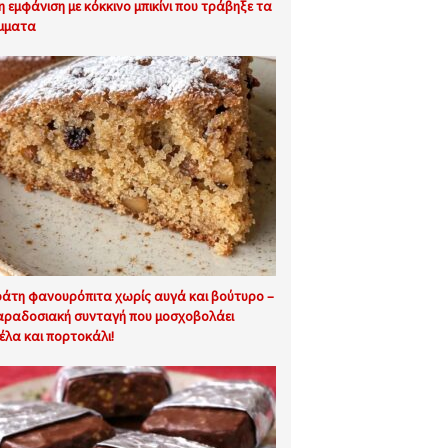
 η εμφάνιση με κόκκινο μπικίνι που τράβηξε τα
μματα
άτη φανουρόπιτα χωρίς αυγά και βούτυρο –
αραδοσιακή συνταγή που μοσχοβολάει
έλα και πορτοκάλι!