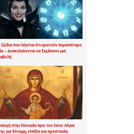
3 ζώδια που λέγεται ότι κρατούν περισσότερο
ία – Δυσκολεύονται να ξεχάσουν μια
σβολή
σευχή στην Παναγία πριν τον ύπνο: Λόγια
της για δύναμη, ελπίδα και προστασία