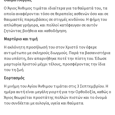
Ο Άγιος Άνθιμος τιμάται ιδιαίτερα για τα θαύματά του, τα
οποία αναφέρονται τόσο σε θεραπείες ασθενών όσο και σε
θαυμαστές παρεμβάσεις σε στιγμές κινδύνου. Η φήμη του
απλώθηκε γρήγορα, και πολλοί κατέφευγαν σε αυτόν
ζητώντας βοήθεια και καθοδήγηση.
Μαρτύριο και τιμή
Η ακλόνητη προσήλωσή του στον Χριστό τον έφερε
αντιμέτωπο με σκληρούς διωγμούς. Παρά τα βασανιστήρια
που υπέστη, δεν απαρνήθηκε ποτέ την πίστη του. Έδωσε
μαρτυρία Χριστού μέχρι τέλους, προσφέροντας την ίδια
του τη ζωή.
Εορτασμός
Η μνήμη του Αγίου Άνθιμου τιμάται στις 3 Σεπτεμβρίου. Η
ημέρα αυτή είναι μεγάλη γιορτή για την Ορθοδοξία, καθώς ο
Άγιος θεωρείται προστάτης πολλών πιστών και το όνομά
του συνδέεται με ευλογία, υγεία και θαύματα.