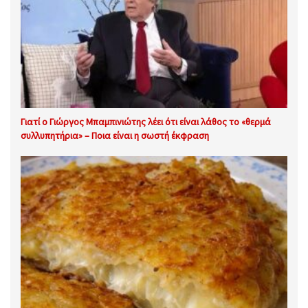
Γιατί ο Γιώργος Μπαμπινιώτης λέει ότι είναι λάθος το «θερμά
συλλυπητήρια» – Ποια είναι η σωστή έκφραση