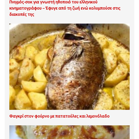
Πνιγμός-σοκ για γνωστή ηθοποιό του ελληνικού
κινηματογράφου – Έφυγε από τη ζωή ενώ κολυμπούσε στις
διακοπές της
Φαγκρί στον φούρνο με πατατούλες και λεμονόλαδο