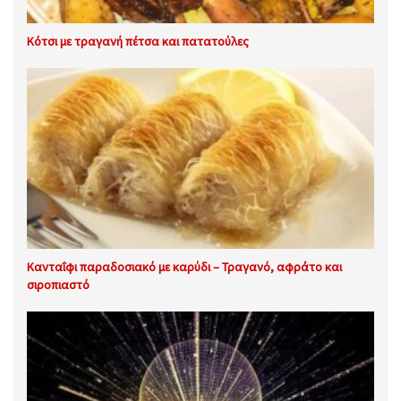
Κότσι με τραγανή πέτσα και πατατούλες
Κανταΐφι παραδοσιακό με καρύδι – Τραγανό, αφράτο και
σιροπιαστό