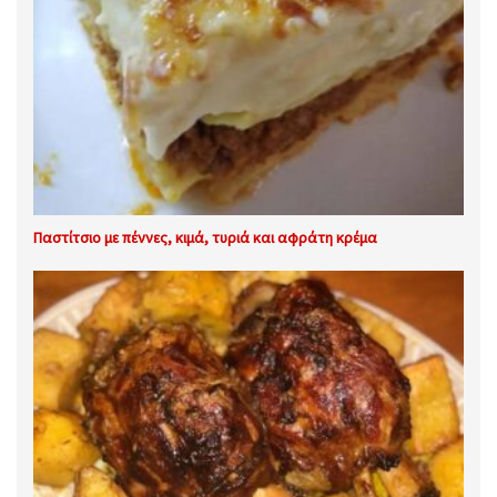
Παστίτσιο με πέννες, κιμά, τυριά και αφράτη κρέμα