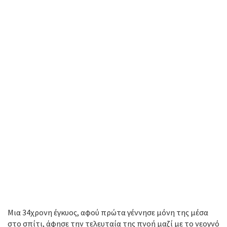
Μια 34χρονη έγκυος, αφού πρώτα γέννησε μόνη της μέσα
στο σπίτι, άφησε την τελευταία της πνοή μαζί με το νεογνό