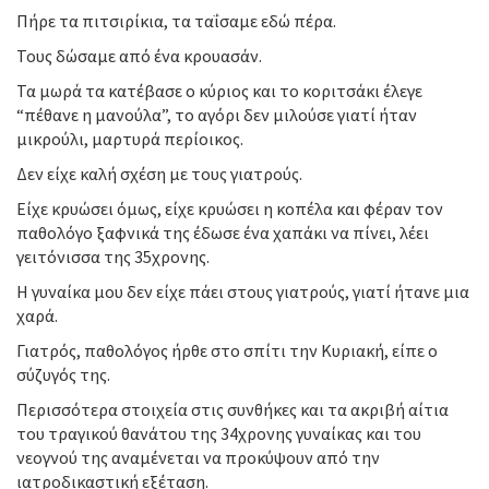
Πήρε τα πιτσιρίκια, τα ταΐσαμε εδώ πέρα.
Τους δώσαμε από ένα κρουασάν.
Τα μωρά τα κατέβασε ο κύριος και το κοριτσάκι έλεγε
“πέθανε η μανούλα”, το αγόρι δεν μιλούσε γιατί ήταν
μικρούλι, μαρτυρά περίοικος.
Δεν είχε καλή σχέση με τους γιατρούς.
Είχε κρυώσει όμως, είχε κρυώσει η κοπέλα και φέραν τον
παθολόγο ξαφνικά της έδωσε ένα χαπάκι να πίνει, λέει
γειτόνισσα της 35χρονης.
Η γυναίκα μου δεν είχε πάει στους γιατρούς, γιατί ήτανε μια
χαρά.
Γιατρός, παθολόγος ήρθε στο σπίτι την Κυριακή, είπε ο
σύζυγός της.
Περισσότερα στοιχεία στις συνθήκες και τα ακριβή αίτια
του τραγικού θανάτου της 34χρονης γυναίκας και του
νεογνού της αναμένεται να προκύψουν από την
ιατροδικαστική εξέταση.