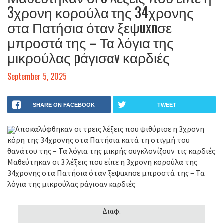
3χρονη κορούλα της 34χρονης
στα Πατήσια όταν ξεψuxnσε
μπροστά της – Τα λόγια της
μικρούλας pάγισαv καρδιές
September 5, 2025
SHARE ON FACEBOOK
TWEET
Αποκαλύφθηκαν οι τρεις λέξεις που ψιθύρισε η 3χρονη
κόρη της 34χρονης στα Πατήσια κατά τη στιγμή του
θανάτου της – Τα λόγια της μικρής συγκλονίζουν τις καρδιές
Μαθεύτηκαν οι 3 λέξεις που είπε η 3χρονη κορούλα της
34χρονης στα Πατήσια όταν ξεψuxnσε μπροστά της – Τα
λόγια της μικρούλας pάγισαv καρδιές
Διαφ.