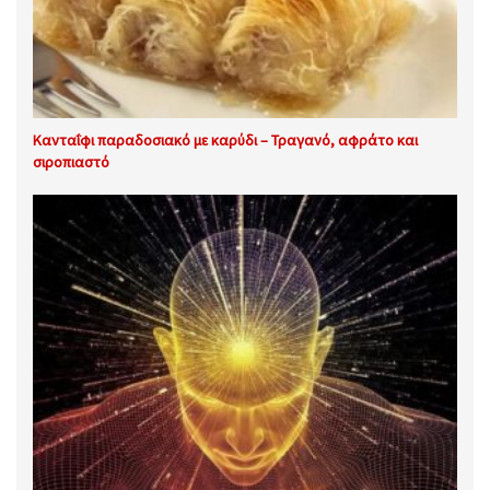
Κανταΐφι παραδοσιακό με καρύδι – Τραγανό, αφράτο και
σιροπιαστό