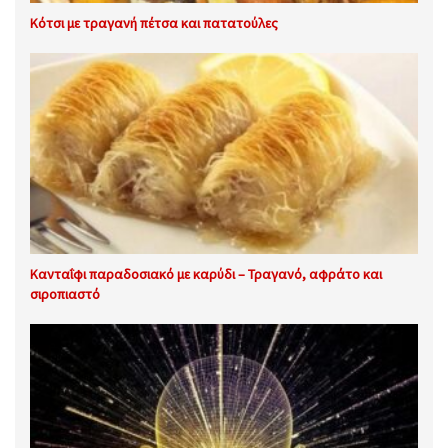
Κότσι με τραγανή πέτσα και πατατούλες
Κανταΐφι παραδοσιακό με καρύδι – Τραγανό, αφράτο και
σιροπιαστό