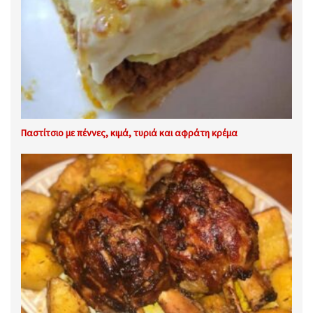
Παστίτσιο με πέννες, κιμά, τυριά και αφράτη κρέμα