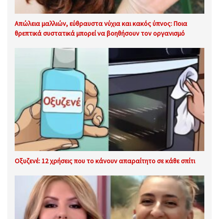
Απώλεια μαλλιών, εύθραυστα νύχια και κακός ύπνος: Ποια
θρεπτικά συστατικά μπορεί να βοηθήσουν τον οργανισμό
Οξυζενέ: 12 χρήσεις που το κάνουν απαραίτητο σε κάθε σπίτι