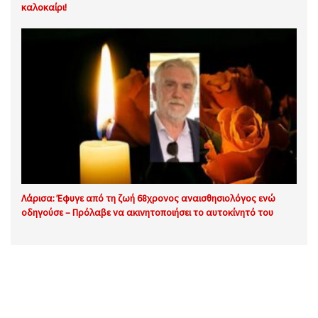
καλοκαίρι!
Λάρισα: Έφυγε από τη ζωή 68χρονος αναισθησιολόγος ενώ
οδηγούσε – Πρόλαβε να ακινητοποιήσει το αυτοκίνητό του