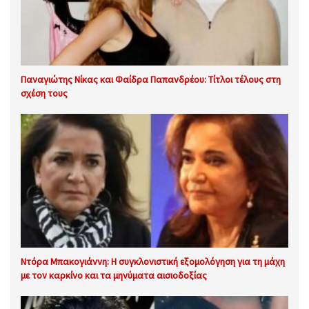
Παναγιώτης Νίκας και Φαίδρα Παπανδρέου: Τίτλοι τέλους στη
σχέση τους
Ντόρα Μπακογιάννη: Η συγκλονιστική εξομολόγηση για τη μάχη
με τον καρκίνο και τα μηνύματα αισιοδοξίας