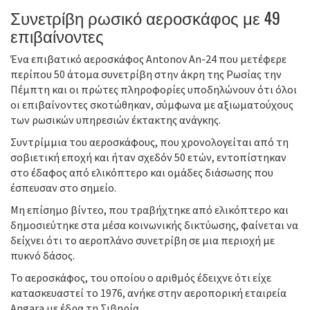
Συνετρίβη ρωσικό αεροσκάφος με 49
επιβαίνοντες
Ένα επιβατικό αεροσκάφος Antonov An-24 που μετέφερε
περίπου 50 άτομα συνετρίβη στην άκρη της Ρωσίας την
Πέμπτη και οι πρώτες πληροφορίες υποδηλώνουν ότι όλοι
οι επιβαίνοντες σκοτώθηκαν, σύμφωνα με αξιωματούχους
των ρωσικών υπηρεσιών έκτακτης ανάγκης.
Συντρίμμια του αεροσκάφους, που χρονολογείται από τη
σοβιετική εποχή και ήταν σχεδόν 50 ετών, εντοπίστηκαν
στο έδαφος από ελικόπτερο και ομάδες διάσωσης που
έσπευσαν στο σημείο.
Μη επίσημο βίντεο, που τραβήχτηκε από ελικόπτερο και
δημοσιεύτηκε στα μέσα κοινωνικής δικτύωσης, φαίνεται να
δείχνει ότι το αεροπλάνο συνετρίβη σε μια περιοχή με
πυκνό δάσος.
Το αεροσκάφος, του οποίου ο αριθμός έδειχνε ότι είχε
κατασκευαστεί το 1976, ανήκε στην αεροπορική εταιρεία
Angara με έδρα τη Σιβηρία.