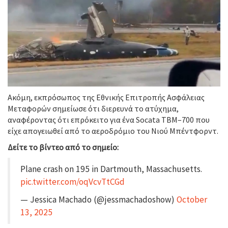
Ακόμη, εκπρόσωπος της Εθνικής Επιτροπής Ασφάλειας
Μεταφορών σημείωσε ότι διερευνά το ατύχημα,
αναφέροντας ότι επρόκειτο για ένα Socata TBM–700 που
είχε απογειωθεί από το αεροδρόμιο του Νιού Μπέντφορντ.
Δείτε το βίντεο από το σημείο:
Plane crash on 195 in Dartmouth, Massachusetts.
pic.twitter.com/oqVcvTtCGd
— Jessica Machado (@jessmachadoshow)
October
13, 2025