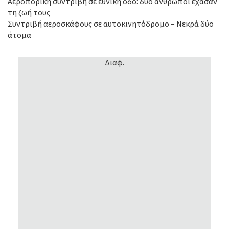
Αεροπορική συντριβή σε εθνική οδό: δύο άνθρωποι έχασαν
τη ζωή τους
Συντριβή αεροσκάφους σε αυτοκινητόδρομο – Νεκρά δύο
άτομα
Διαφ.