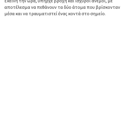
Εκείνη την ώρα, υπήρχε βροχή και ισχυροί άνεμοι, με
αποτέλεσμα να πεθάνουν τα δύο άτομα που βρίσκονταν
μέσα και να τραυματιστεί ένας κοντά στο σημείο.