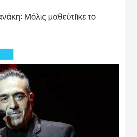
νάκη: Μόλις μαθεύτnκε το