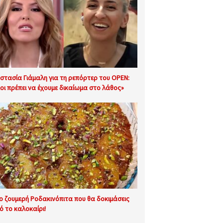
στασία Γιάμαλη για τη ρεπόρτερ του OPEN:
οι πρέπει να έχουμε δικαίωμα στο λάθος»
ιο ζουμερή Ροδακινόπιτα που θα δοκιμάσεις
ό το καλοκαίρι!