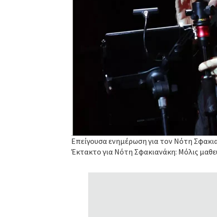
Επείγουσα ενημέρωση για τον Νότη Σφακια
Έκτακτο για Νότη Σφακιανάκη: Μόλις μαθε