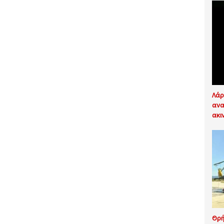
Λάρ
ανα
ακι
Θρή