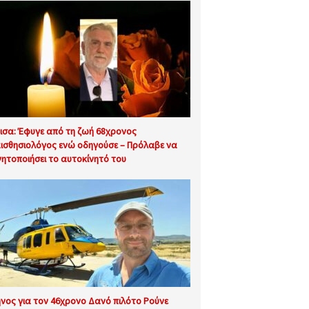
ισα: Έφυγε από τη ζωή 68χρονος
ισθησιολόγος ενώ οδηγούσε – Πρόλαβε να
νητοποιήσει το αυτοκίνητό του
νος για τον 46χρονο Δανό πιλότο Ρούνε