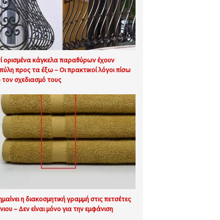
τί ορισμένα κάγκελα παραθύρων έχουν
πύλη προς τα έξω – Οι πρακτικοί λόγοι πίσω
 τον σχεδιασμό τους
σημαίνει η διακοσμητική γραμμή στις πετσέτες
νιου – Δεν είναι μόνο για την εμφάνιση