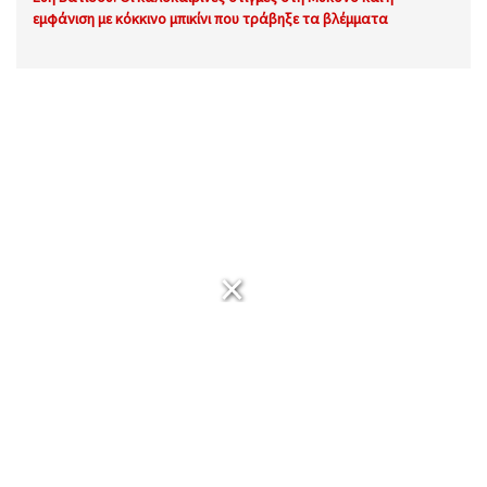
εμφάνιση με κόκκινο μπικίνι που τράβηξε τα βλέμματα