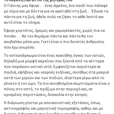
Ο Γιάννης μας έφυγε … ένας άγγελος, ένα παιδί που πάλεψε
με νύχια και με δόντια για να κρατηθεί στη ζωή… Έδωσε τα
πάντα για τη ζωή, ήθελε πολύ να ζήσει το κάθε λεπτό και
αυτό είναι το νόημα.
Έφυγε χορτάτος, ήρεμος και χαμογελαστός, χωρίς πια να
πονάει … θα τον θυμάμαι πάντα και πάντα θα τον
κουβαλάω μέσα μου. Γιατί είναι ο πιο δυνατός άνθρωπος
που έχω γνωρίσει.
Το οστεοσάρκωμα είναι ένας κακοήθης όγκος των οστών,
δηλαδή μια μορφή καρκίνου που ξεκινά από τα κύτταρα
που παράγουν οστικό ιστό. Εμφανίζεται συχνότερα σε
παιδιά, εφήβους και νεαρούς ενήλικες, συνήθως στα μακριά
οστά των χεριών και των ποδιών, ιδιαίτερα γύρω από το
γόνατο ή τον ώμο. Τα πιο συνηθισμένα συμπτώματα είναι ο
πόνος στο οστό, το πρήξιμο στην περιοχή και, σε
ορισμένες περιπτώσεις, δυσκολία στην κίνηση.
Η διάγνωση γίνεται με απεικονιστικές εξετάσεις, όπως
ακτινογραφίες και μαγνητική τομογραφία, καθώς και με
βιοψία. Η θεραπεία περιλαμβάνει συνήθως συνδυασμό