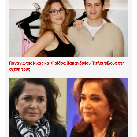
Παναγιώτης Νίκας και Φαίδρα Παπανδρέου: Τίτλοι τέλους στη
σχέση τους