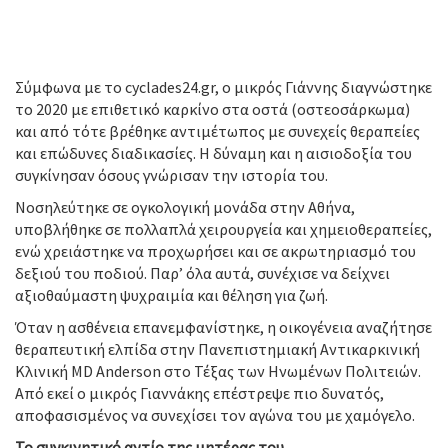
Σύμφωνα με το cyclades24.gr, ο μικρός Γιάννης διαγνώστηκε
το 2020 με επιθετικό καρκίνο στα οστά (οστεοσάρκωμα)
και από τότε βρέθηκε αντιμέτωπος με συνεχείς θεραπείες
και επώδυνες διαδικασίες. Η δύναμη και η αισιοδοξία του
συγκίνησαν όσους γνώρισαν την ιστορία του.
Νοσηλεύτηκε σε ογκολογική μονάδα στην Αθήνα,
υποβλήθηκε σε πολλαπλά χειρουργεία και χημειοθεραπείες,
ενώ χρειάστηκε να προχωρήσει και σε ακρωτηριασμό του
δεξιού του ποδιού. Παρ’ όλα αυτά, συνέχισε να δείχνει
αξιοθαύμαστη ψυχραιμία και θέληση για ζωή.
Όταν η ασθένεια επανεμφανίστηκε, η οικογένεια αναζήτησε
θεραπευτική ελπίδα στην Πανεπιστημιακή Αντικαρκινική
Κλινική MD Anderson στο Τέξας των Ηνωμένων Πολιτειών.
Από εκεί ο μικρός Γιαννάκης επέστρεψε πιο δυνατός,
αποφασισμένος να συνεχίσει τον αγώνα του με χαμόγελο.
Το συγκινητικό αντίο της μητέρας του