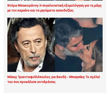
Ντόρα Μπακογιάννη: Η συγκλονιστική εξομολόγηση για τη μάχη
με τον καρκίνο και τα μηνύματα αισιοδοξίας
Μάκης Τριανταφυλλόπουλος για Βανδή – Μπισμπίκη: Το σχόλιό
του που προκάλεσε αντιδράσεις