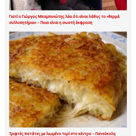
Γιατί ο Γιώργος Μπαμπινιώτης λέει ότι είναι λάθος το «θερμά
συλλυπητήρια» – Ποια είναι η σωστή έκφραση
Τριφτές πατάτες με λιωμένο τυρί στο κέντρο – Πανεύκολη