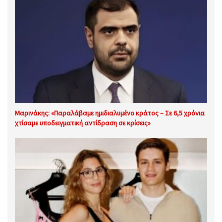
Μαρινάκης: «Παραλάβαμε ημιδιαλυμένο κράτος – Σε 6,5 χρόνια
χτίσαμε υποδειγματική αντίδραση σε κρίσεις»