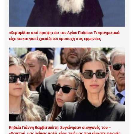
«Κεραμίδα» από προφητεία του Αγίου Παϊσίου: Τι πραγματικά
είχε πει και γιατί χρειάζεται προσοχή στις ερμηνείες
Κηδεία Γιάννη Βαρβιτσιώτη: Συγκίνησαν οι εγγονές του –
«Παππού, μας λείπεις πολύ, είναι τιμή μας που είμαστε εγγονές